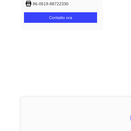
86-0519-88722330
Contatto ora