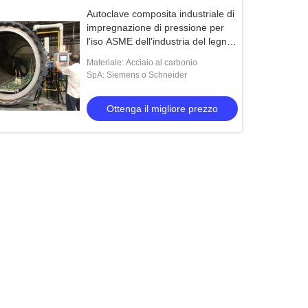
Autoclave composita industriale di
impregnazione di pressione per
l'iso ASME dell'industria del legno
elencato
Materiale: Acciaio al carbonio
SpA: Siemens o Schneider
Ottenga il migliore prezzo