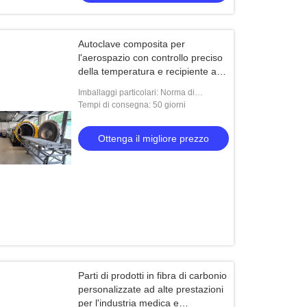
Autoclave composita per
l'aerospazio con controllo preciso
della temperatura e recipiente ad
alta pressione per una stabilità di
Imballaggi particolari: Norma di
stabilità
spedizione
Tempi di consegna: 50 giorni
Ottenga il migliore prezzo
Parti di prodotti in fibra di carbonio
personalizzate ad alte prestazioni
per l'industria medica e