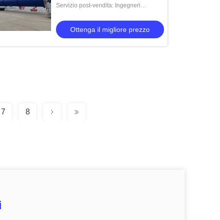
Servizio post-vendita: Ingegneri
disponibili per il servizio di macchine
all'estero
Ottenga il migliore prezzo
7
8
i