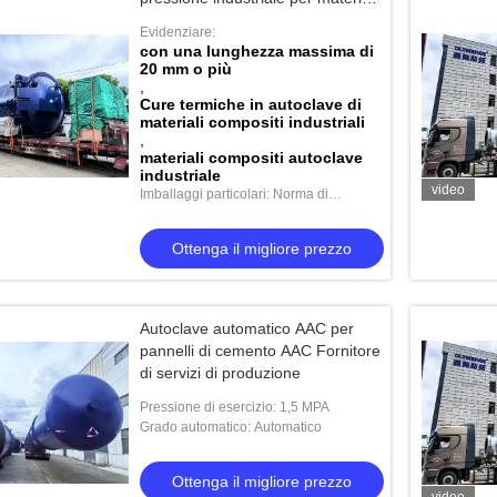
compositi.
Evidenziare:
con una lunghezza massima di
20 mm o più
,
Cure termiche in autoclave di
materiali compositi industriali
,
materiali compositi autoclave
industriale
video
Imballaggi particolari: Norma di
spedizione
Ottenga il migliore prezzo
Autoclave automatico AAC per
pannelli di cemento AAC Fornitore
di servizi di produzione
Pressione di esercizio: 1,5 MPA
Grado automatico: Automatico
Ottenga il migliore prezzo