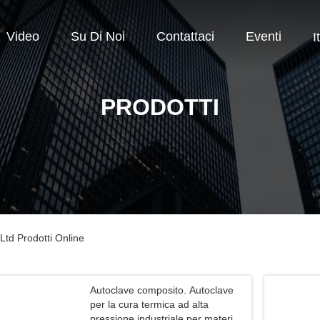
Video
Su Di Noi
Contattaci
Eventi
I
PRODOTTI
td Prodotti Online
Autoclave composito. Autoclave
per la cura termica ad alta
pressione industriale per materiali