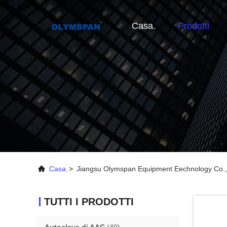
Casa.
Prodotti
Casa.
>
Jiangsu Olymspan Equipment Eechnology Co.,L
TUTTI I PRODOTTI