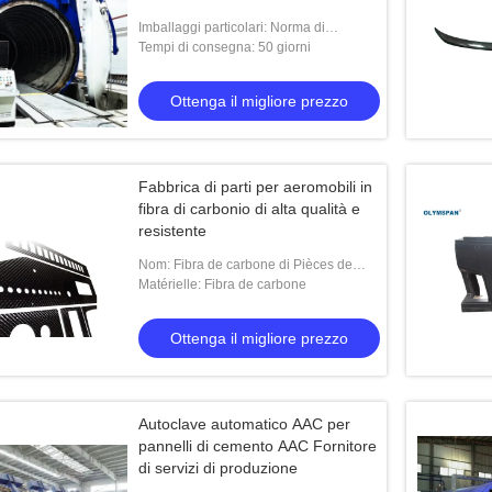
per applicazioni UAV e
Imballaggi particolari: Norma di
aerospaziali
spedizione
Tempi di consegna: 50 giorni
lave AAC chimico
Serbatoio dell'acqua ad alta pressio
Ottenga il migliore prezzo
Ottenga il migliore prezzo
Ottenga il migliore prezzo
Fabbrica di parti per aeromobili in
fibra di carbonio di alta qualità e
resistente
Nom: Fibra de carbone di Pièces de
produits en
Matérielle: Fibra de carbone
Ottenga il migliore prezzo
Autoclave automatico AAC per
pannelli di cemento AAC Fornitore
di servizi di produzione