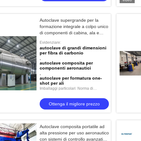
video
Autoclave supergrande per la
formazione integrale a colpo unico
di componenti di cabina, ala e
pannello di aeromobili composti da
Evidenziare:
grandi fibre di carbonio
autoclave di grandi dimensioni
per fibra di carbonio
,
autoclave composita per
componenti aeronautici
,
autoclave per formatura one-
shot per ali
Imballaggi particolari: Norma di
spedizione
Ottenga il migliore prezzo
Autoclave composita portatile ad
alta pressione per uso aeronautico
con sistemi di controllo avanzati