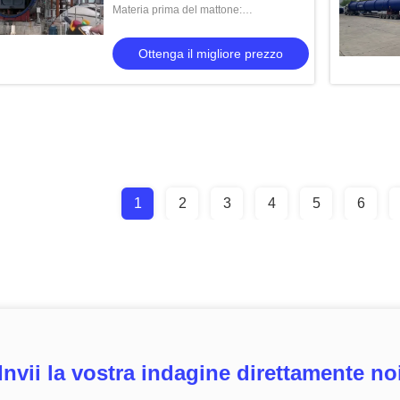
Celsius
Materia prima del mattone:
Cementamento di gipsum
Ottenga il migliore prezzo
1
2
3
4
5
6
Invii la vostra indagine direttamente no