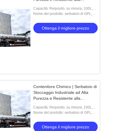
Corrosione
Capacità: Requisito, su misura, 100L,
8bar, 50cbm
Nome del prodotto: serbatoio di GPL,
produttori ad alta pressione della nave
di acciaio inossidabile, serbatoio del pro
Ottenga il migliore prezzo
Contenitore Chimico | Serbatoio di
Stoccaggio Industriale ad Alta
Purezza e Resistente alla
Corrosione
Capacità: Requisito, su misura, 100L,
8bar, 50cbm
Nome del prodotto: serbatoio di GPL,
produttori ad alta pressione della nave
di acciaio inossidabile, serbatoio del pro
Ottenga il migliore prezzo