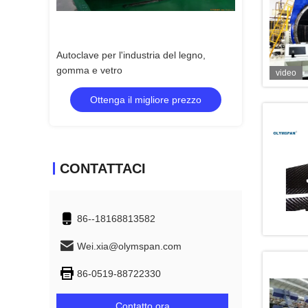
dustria del legno,
Autoclave di laminazione del vetro per
Autoc
vetro stratificato
video
 migliore prezzo
Ottenga il migliore prezzo
CONTATTACI
86--18168813582
Wei.xia@olymspan.com
86-0519-88722330
Contatto ora