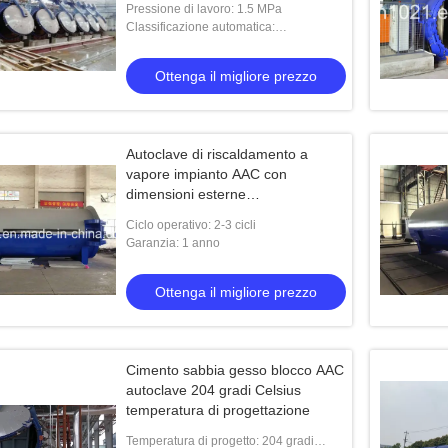
Pressione di lavoro: 1.5 MPa
Classificazione automatica:
Automazione
Ottenga il migliore prezzo
Autoclave di riscaldamento a
vapore impianto AAC con
dimensioni esterne
32,8m*3,1m*4,0m
Ciclo operativo: 2-3 cicli
Garanzia: 1 anno
Ottenga il migliore prezzo
Cimento sabbia gesso blocco AAC
autoclave 204 gradi Celsius
temperatura di progettazione
Temperatura di progetto: 204 gradi