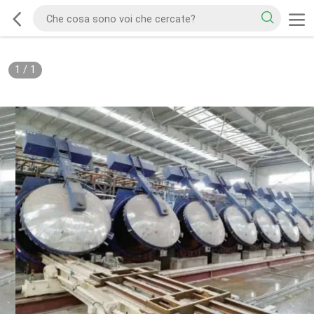
1
/
1