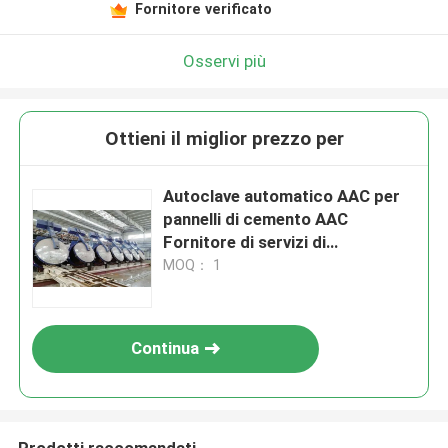
Fornitore verificato
Osservi più
Ottieni il miglior prezzo per
Autoclave automatico AAC per
pannelli di cemento AAC
Fornitore di servizi di
produzione
MOQ： 1
Continua
Prodotti raccomandati