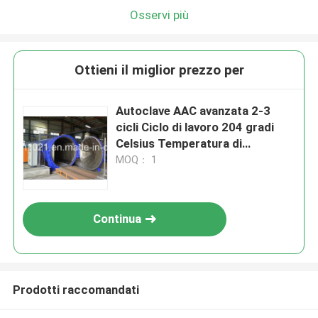
Osservi più
Ottieni il miglior prezzo per
Autoclave AAC avanzata 2-3
cicli Ciclo di lavoro 204 gradi
Celsius Temperatura di
progettazione
MOQ： 1
Continua
Prodotti raccomandati