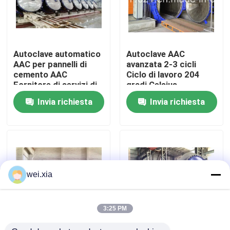
Su di noi
Autoclave automatico
Autoclave AAC
Visita alla fabbrica
AAC per pannelli di
avanzata 2-3 cicli
cemento AAC
Ciclo di lavoro 204
Fornitore di servizi di
gradi Celsius
Controllo della qualità
produzione
Temperatura di
Invia richiesta
Invia richiesta
progettazione
Contattaci
Notizie
wei.xia
Casi
3:25 PM
Autoclave di AAC