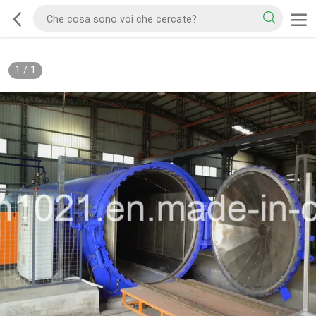
1
/
1