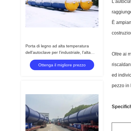
L'autocla
raggiunge
È ampiame
costruzio
Porta di legno ad alta temperatura
dell'autoclave per l'industriale, l'alta
Oltre ai 
pressione e l'alta qualità di legno
riscaldan
Ottenga il migliore prezzo
ed indivi
pezzo in 
Specific