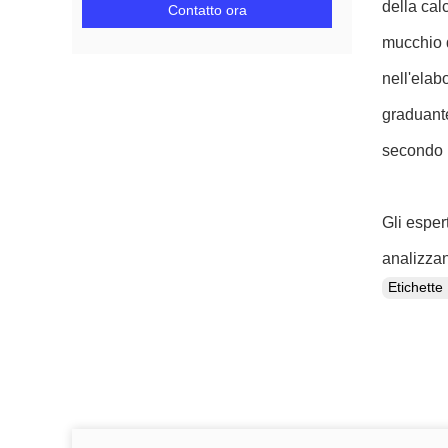
della cal
Contatto ora
mucchio d
nell'elab
graduante
secondo i 
Gli esper
analizzan
Etichett