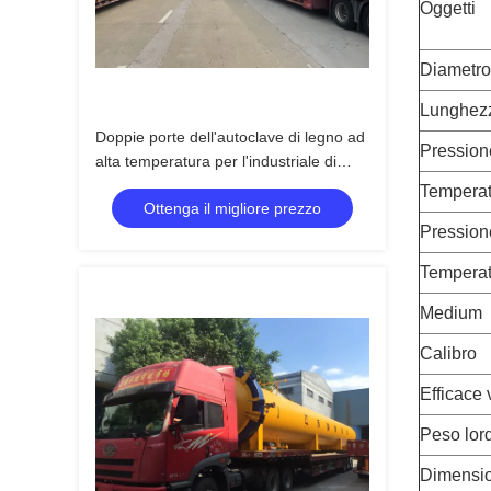
Oggetti
Diametro
Lunghezz
Doppie porte dell'autoclave di legno ad
Pression
alta temperatura per l'industriale di
legno, Φ2.7mX22M
Temperat
Ottenga il migliore prezzo
Pressione
Temperat
Medium
Calibro
Efficace
Peso lor
Dimensio