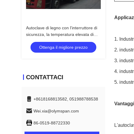
Applicaz
Autoclave di legno con l'interruttore di
sicurezza, la temperatura elevata di
1. Indust
controllo automatico e l'alta pressione
Ottenga il migliore prezzo
2. indust
3. indust
4. indust
CONTATTACI
5. industr
+8618168813582, 051988788538
Vantaggi
Wei.xia@olymspan.com
86-0519-88722330
L'autocla