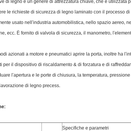
ve di legno è un genere di attrezzatura chiave, che è utilizzata 
re le richieste di sicurezza di legno laminato con il processo di
nte usato nell'industria automobilistica, nello spazio aereo, nel
ne, ecc. È fornito di valvola di sicurezza, il manometro, l'elemen
modi azionati a motore e pneumatici aprire la porta, inoltre ha l'i
ti per il dispositivo di riscaldamento & di forzatura e di raffred
duare l'apertura e le porte di chiusura, la temperatura, pressione
lavorazione di legno precess.
he:
Specifiche e parametri