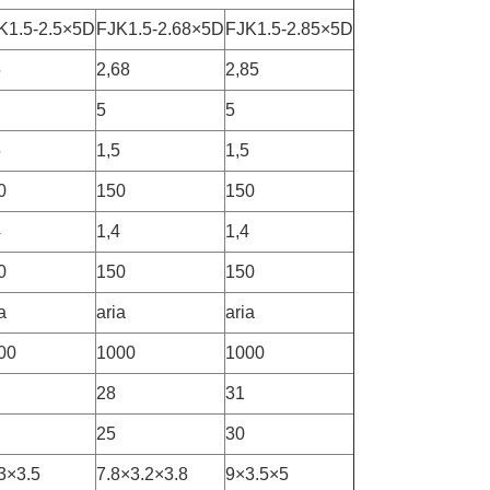
K1.5-2.5×5D
FJK1.5-2.68×5D
FJK1.5-2.85×5D
5
2,68
2,85
5
5
5
1,5
1,5
0
150
150
4
1,4
1,4
0
150
150
a
aria
aria
00
1000
1000
28
31
25
30
3×3.5
7.8×3.2×3.8
9×3.5×5