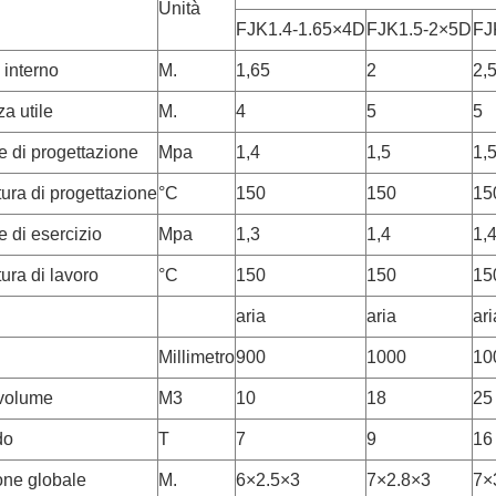
Unità
FJK1.4-1.65×4D
FJK1.5-2×5D
FJ
 interno
M.
1,65
2
2,
a utile
M.
4
5
5
e di progettazione
Mpa
1,4
1,5
1,
ura di progettazione
°C
150
150
15
 di esercizio
Mpa
1,3
1,4
1,
ura di lavoro
°C
150
150
15
aria
aria
ari
Millimetro
900
1000
10
 volume
M3
10
18
25
do
T
7
9
16
ne globale
M.
6×2.5×3
7×2.8×3
7×