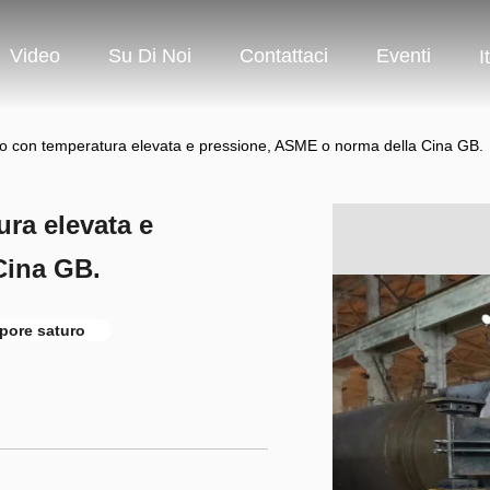
Video
Su Di Noi
Contattaci
Eventi
I
no con temperatura elevata e pressione, ASME o norma della Cina GB.
ra elevata e
Cina GB.
apore saturo