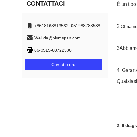
CONTATTACI
È un tipo
+8618168813582, 051988788538
2.
Offriamo
Wei.xia@olymspan.com
3Abbiamo 
86-0519-88722330
Contatto ora
4. Garan
Qualsiasi
2. Il dia