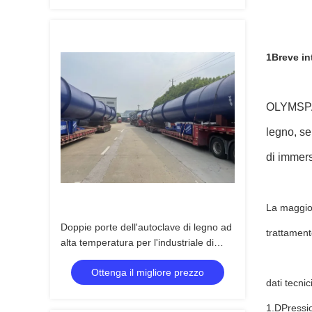
1Breve in
OLYMSPAN 
legno, se
di immers
La maggior
Doppie porte dell'autoclave di legno ad
trattament
alta temperatura per l'industriale di
legno, Φ2.7mX22M
Ottenga il migliore prezzo
dati tecnic
1.D
Pressi