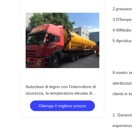
2.
pression
3.
D
Temper
4.
W
Medio 
5.A
produz
Il nostro s
sterilizza
Autoclave di legno con l'interruttore di
sicurezza, la temperatura elevata di
clienti in 
controllo automatico e l'alta pressione
Ottenga il migliore prezzo
1. Garanzi
esperienza