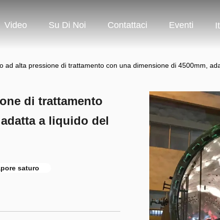
Video
Su Di Noi
Contattaci
Eventi
I
no ad alta pressione di trattamento con una dimensione di 4500mm, ada
ione di trattamento
datta a liquido del
apore saturo