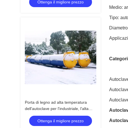
Ottenga il migliore prezzo
Medio: a
Tipo: aut
Diametro
Applicazi
Categori
Autocla
Autoclave
Autoclav
Porta di legno ad alta temperatura
dell'autoclave per l'industriale, l'alta
Autoclav
pressione e l'alta qualità di legno
Autoclav
Ottenga il migliore prezzo