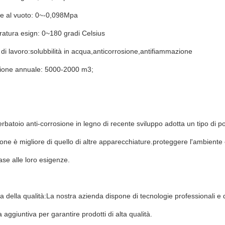
e al vuoto: 0~-0,098Mpa
atura esign: 0~180 gradi Celsius
di lavoro:solubbilità in acqua,anticorrosione,antifiammazione
ione annuale: 5000-2000 m3;
erbatoio anti-corrosione in legno di recente sviluppo adotta un tipo di por
zione è migliore di quello di altre apparecchiature.proteggere l'ambient
base alle loro esigenze.
a della qualità:La nostra azienda dispone di tecnologie professionali e d
 aggiuntiva per garantire prodotti di alta qualità.