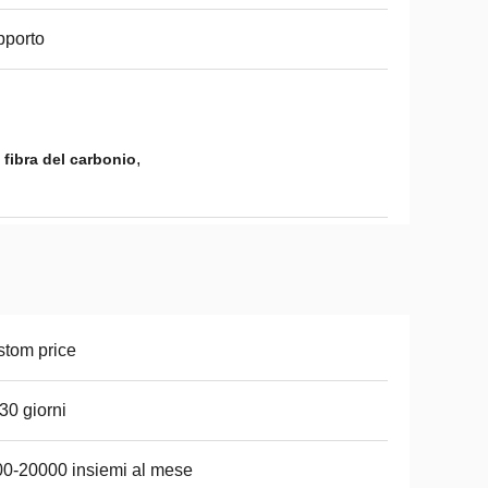
pporto
,
 fibra del carbonio
tom price
30 giorni
0-20000 insiemi al mese