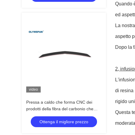
Quando è 
ed aspett
La nostra
aspetto pe
Dopo la f
2, infusi
L'infusio
video
di resina
rigido uni
Pressa a caldo che forma CNC dei
prodotti della fibra del carbonio che
Questa te
taglia progettazione dell'OEM
Ottenga il migliore prezzo
moderata