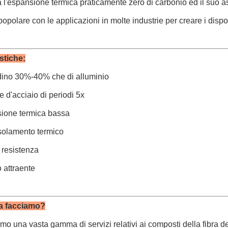
l'espansione termica praticamente zero di carbonio ed il suo as
opolare con le applicazioni in molte industrie per creare i disposit
stiche:
dino 30%-40% che di alluminio
te d'acciaio di periodi 5x
sione termica bassa
isolamento termico
a resistenza
o attraente
a facciamo?
mo una vasta gamma di servizi relativi ai composti della fibra de