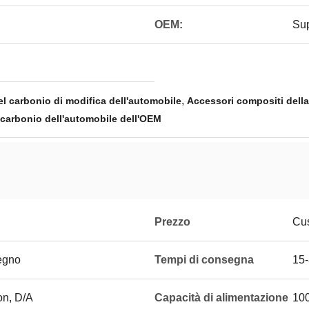
OEM:
Su
,
el carbonio di modifica dell'automobile
Accessori compositi della
l carbonio dell'automobile dell'OEM
Prezzo
Cus
legno
Tempi di consegna
15-
on, D/A
Capacità di alimentazione
100