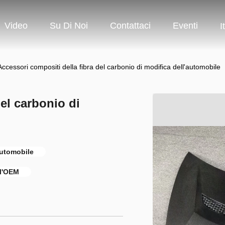
Video
Su Di Noi
Contattaci
Eventi
I
Accessori compositi della fibra del carbonio di modifica dell'automobile
el carbonio di
automobile
ll'OEM