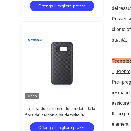
Ottenga il migliore prezzo
del tessu
Possediam
cliente o
qualità.
Tecnolog
1, Prepr
Pre--preg
resina mi
video
assicurar
La fibra del carbonio dei prodotti della
Il tipo p
fibra del carbonio ha riempito la
temperatura elevata dei prodotti
elementi d
Ottenga il migliore prezzo