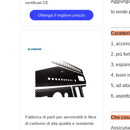
Aggiunga 
certificati CE
lo rende p
Ottenga il migliore prezzo
Caratteri
1, accen
2, più for
3, espan
4, buon 
5, ad alt
6, aspett
Fabbrica di parti per aeromobili in fibra
Che cos
di carbonio di alta qualità e resistente
Assicuria