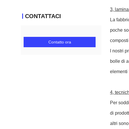
3, lamin
CONTATTACI
La fabbri
poche soc
composti 
Contatto ora
I nostri 
bolle di a
elementi 
4, tecnic
Per soddi
di prodot
altri son