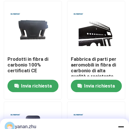
Su di noi
Visita alla fabbrica
Controllo della qualità
Prodotti in fibra di
Fabbrica di parti per
carbonio 100%
aeromobili in fibra di
certificati CE
carbonio di alta
Contattaci
qualità e resistente
Invia richiesta
Invia richiesta
Notizie
Casi
Autoclave di AAC
yanan.zhu