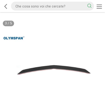
3
/
5