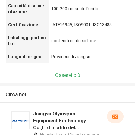
Capacità di alime
100-200 mese dell'unità
ntazione
Certificazione
IATF16949, ISO9001, ISO13485
Imballaggi partico
contenitore di cartone
lari
Luogo di origine
Provincia di Jiangsu
Osservi più
Circa noi
Jiangsu Olymspan
Equipment Eechnology
Co.,Ltd profilo del
produttore
Henglin town, Changhzou city,