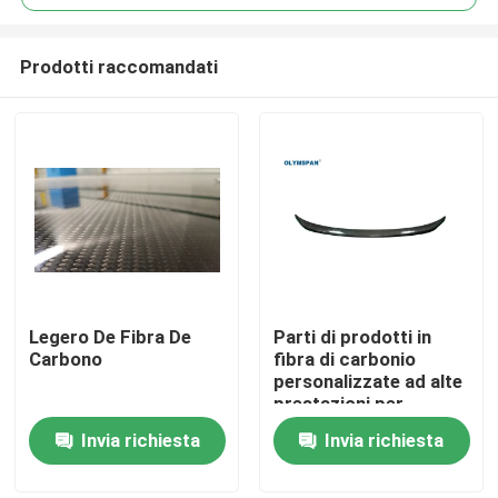
Prodotti raccomandati
Legero De Fibra De
Parti di prodotti in
Casa.
Carbono
fibra di carbonio
personalizzate ad alte
prestazioni per
Prodotti
l'industria medica e
Invia richiesta
Invia richiesta
automobilistica
Video