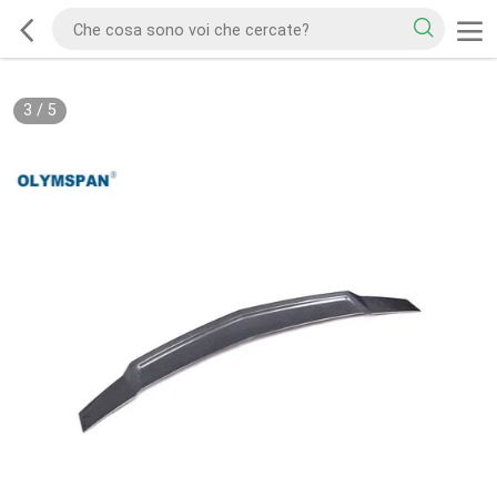
3
/
5