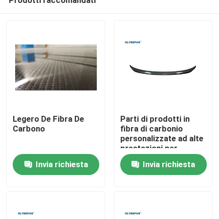
Legero De Fibra De
Parti di prodotti in
Carbono
fibra di carbonio
personalizzate ad alte
prestazioni per
Casa.
l'industria medica e
Invia richiesta
Invia richiesta
automobilistica
Prodotti
Video