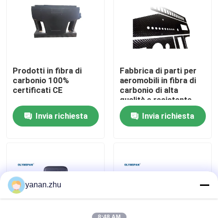
Su di noi
Visita alla fabbrica
Prodotti in fibra di
Fabbrica di parti per
carbonio 100%
aeromobili in fibra di
Controllo della qualità
certificati CE
carbonio di alta
qualità e resistente
Invia richiesta
Invia richiesta
Contattaci
Notizie
Casi
yanan.zhu
Autoclave di AAC
8:48 AM