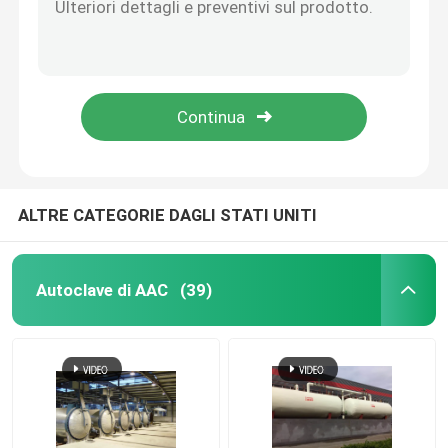
Parti composite del carbonio
Contenitori a pressione chimici
Scambiatore di calore chimico
ALTRE CATEGORIE DAGLI STATI UNITI
Olio licenziato caldaie a vapore
Autoclave di AAC
(39)
Colonna chimica
Serbatoi chimici