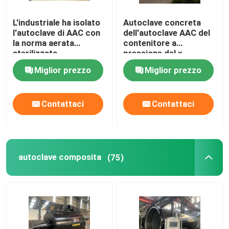
L'industriale ha isolato
Autoclave concreta
l'autoclave di AAC con
dell'autoclave AAC del
la norma aerata
contenitore a
sterilizzata
pressione del ×
nell'autoclave del
38m/dell'autoclave
Miglior prezzo
Miglior prezzo
blocco in calcestruzzo
Φ2.68 del
ASME
mattone/AAC del
vapore della larga scala
Contattaci
Contattaci
autoclave composita
(75)