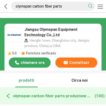
Jiangsu Olymspan Equipment
Eechnology Co.,Ltd
Henglin town, Changhzou city, Jiangsu
province, China,La CINA
5.0
Fornitore verificato
chiamare ora
Contattaci
prodotti
Circa noi
olymspan carbon fiber parts produzione online
(100)