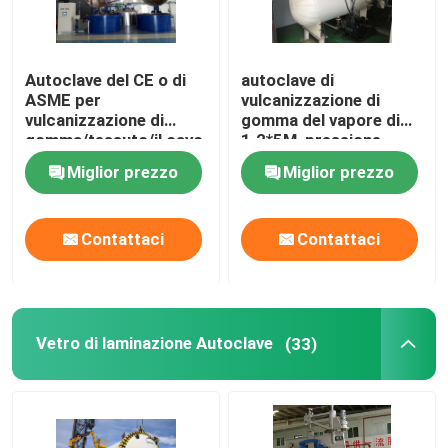
Autoclave del CE o di
autoclave di
ASME per
vulcanizzazione di
vulcanizzazione di
gomma del vapore di
gomma/tessuto/il cavo
1.2*5M, pressione
e le industrie di chimica
idraulica dell'autoclave
Miglior prezzo
Miglior prezzo
industriale
Contattaci
Contattaci
Vetro di laminazione Autoclave
(33)