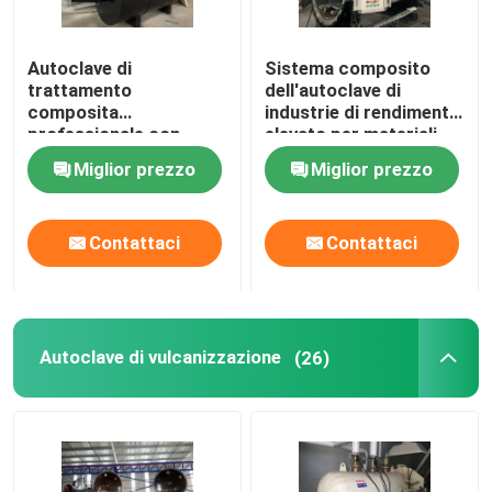
Autoclave di
Sistema composito
trattamento
dell'autoclave di
composita
industrie di rendimento
professionale con
elevato per materiali
ingegneria della classe
aerospaziali/militari
Miglior prezzo
Miglior prezzo
del mondo e
progettazione di
sistema unica
Contattaci
Contattaci
Autoclave di vulcanizzazione
(26)