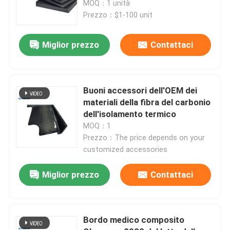
IATF16949 ha certificato
MOQ：1 unità
Prezzo：$1-100 unit
Su di noi
Miglior prezzo
Contattaci
Visita alla fabbrica
Buoni accessori dell'OEM dei
Controllo della qualità
materiali della fibra del carbonio
dell'isolamento termico
MOQ：1
Contattaci
Prezzo：The price depends on your
customized accessories
Notizie
Miglior prezzo
Contattaci
Casi
Bordo medico composito
Autoclave di AAC