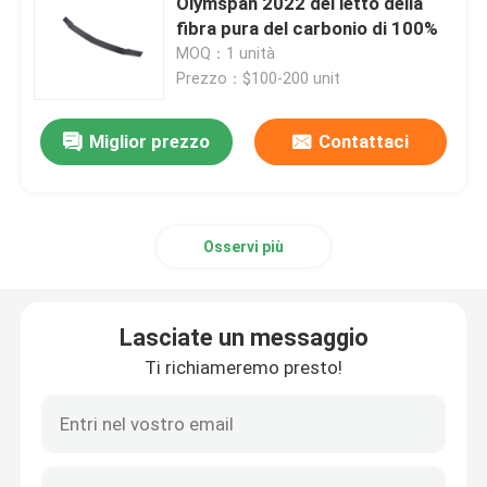
Olymspan 2022 del letto della
fibra pura del carbonio di 100%
MOQ：1 unità
autoclave composita
Prezzo：$100-200 unit
Autoclave di vulcanizzazione
Miglior prezzo
Contattaci
Vetro di laminazione Autoclave
Osservi più
Autoclave concreta
autoclave industriale
Lasciate un messaggio
Ti richiameremo presto!
Legno Autoclave
Prodotti della fibra del carbonio