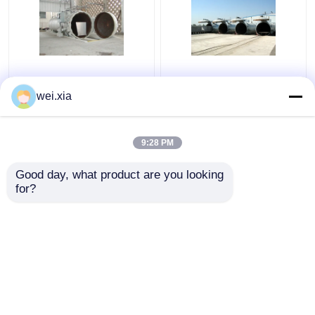
Autoclave concreta
Autoclave concreta
chimica con la porta di
con il dispositivo di
wei.xia
controllo dello SpA e di
allarme e l'interruttore
pressione idraulica
di sicurezza sani
leggeri
9:28 PM
Miglior prezzo
Miglior prezzo
Good day, what product are you looking 
for?
Contattaci
Contattaci
Osservi più
Casa
Circa noi
Contattaci
Desktop Site