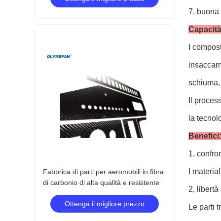
7, buona 
Capacità 
I compost
insaccame
schiuma,
Il proces
la tecnol
Benefici
1, confro
I materia
Fabbrica di parti per aeromobili in fibra
di carbonio di alta qualità e resistente
2, libert
Ottenga il migliore prezzo
Le parti 