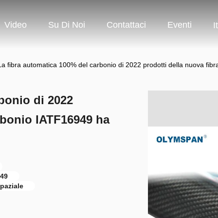
Video
Su Di Noi
Contattaci
Eventi
I
La fibra automatica 100% del carbonio di 2022 prodotti della nuova fibr
bonio di 2022
arbonio IATF16949 ha
949
spaziale