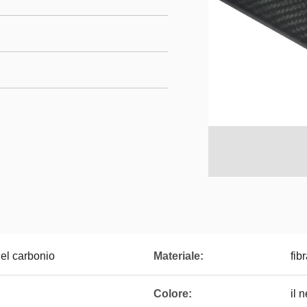
del carbonio
Materiale:
fib
Colore:
il 