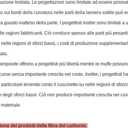
tazione limitata. Le progettazioni sono limitate ad essere prismat
to sui bordi della curvatura nelle parti della lamiera sottile può
a guasto inatteso della parte. I progettisti inoltre sono limitati 
le ragioni fabbricanti. Ciò conduce spesso alle parti più pesanti.
nelle regioni di sforzi bassi, i costi di produzione supplementari 
ata.
composite offrono a progettisti più libertà mentre le muffe posso
 curve senza importante crescita nel costo. Inoltre, i progettisti 
 particolare tenendo conto il cuscinetto-su nelle regioni di sfor
e degli sforzi bassi. Ciò non produce importante crescita nei costi 
materiale.
one dei prodotti della fibra del carbonio: