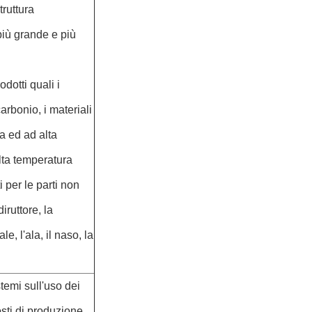
truttura
più grande e più
dotti quali i
carbonio, i materiali
a ed ad alta
lta temperatura
 per le parti non
iruttore, la
e, l'ala, il naso, la
stemi sull'uso dei
costi di produzione