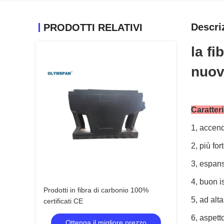
Descri
PRODOTTI RELATIVI
la f
nuov
Caratteri
1, accen
2, più for
3, espan
4, buon 
Prodotti in fibra di carbonio 100%
5, ad alt
certificati CE
6, aspett
Ottenga il migliore prezzo