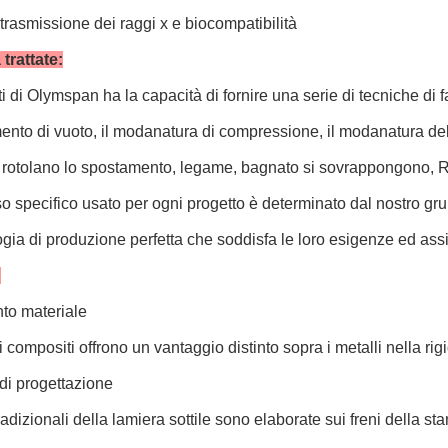
trasmissione dei raggi x e biocompatibilità
trattate:
i di Olymspan ha la capacità di fornire una serie di tecniche di
nto di vuoto, il modanatura di compressione, il modanatura del
 rotolano lo spostamento, legame, bagnato si sovrappongono, 
so specifico usato per ogni progetto è determinato dal nostro gr
ogia di produzione perfetta che soddisfa le loro esigenze ed assic
:
nto materiale
li compositi offrono un vantaggio distinto sopra i metalli nella rig
à di progettazione
tradizionali della lamiera sottile sono elaborate sui freni della s