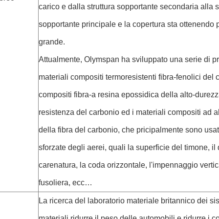
carico e dalla struttura sopportante secondaria alla s
sopportante principale e la copertura sta ottenendo 
grande.
Attualmente, Olymspan ha sviluppato una serie di pro
materiali compositi termoresistenti fibra-fenolici del 
compositi fibra-a resina epossidica della alto-durezz
resistenza del carbonio ed i materiali compositi ad a
della fibra del carbonio, che pricipalmente sono usati
sforzate degli aerei, quali la superficie del timone, il d
carenatura, la coda orizzontale, l'impennaggio vertical
fusoliera, ecc…
La ricerca del laboratorio materiale britannico dei si
materiali ridurre il peso delle automobili e ridurre i 