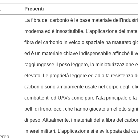
a
Presenti
La fibra del carbonio è la base materiale dell'indust
moderna ed è insostituibile. L'applicazione dei mater
fibra del carbonio in veicolo spaziale ha maturato g
ed è un materiale chiave indispensabile affinchè il v
raggiungesse il peso leggero, la miniaturizzazione e
elevato. Le proprietà leggere ed ad alta resistenza de
carbonio sono ampiamente usate nel corpo degli elicot
combattenti ed UAVs come pure l'ala principale e la 
pelli di freno, ecc., che hanno giocato un effetto signi
di peso. Attualmente, i materiali della fibra del carbo
in ærei militari. L'applicazione si è sviluppata dal cu
ereo