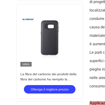
di proget
localizza
condurre 
causa del
materiale 
è aument
Le parti 
superfici
video
pieghe in
La fibra del carbonio dei prodotti della
nelle are
fibra del carbonio ha riempito la
temperatura elevata dei prodotti
consumo 
Ottenga il migliore prezzo
Applicazi