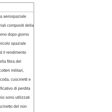
ria aerospaziale
iali compositi della
iorno dopo giorno
eicolo spaziale
d il rendimento
lla fibra del
teri militari,
coda, cuscinetti e
ficativo di perdita
nio sono utilizzati
scinetto del non