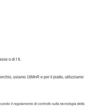
se o di I II.
perchio, usiamo 16MnR e per il piatto, utilizziamo
econdo il
regolamento di controllo sulla tecnologia della