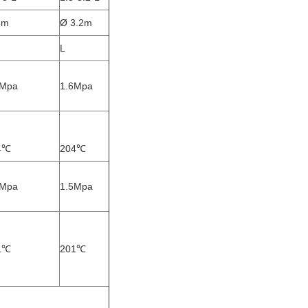
3m
Ø 3.2m
L
6Mpa
1.6Mpa
4℃
204℃
5Mpa
1.5Mpa
1℃
201℃