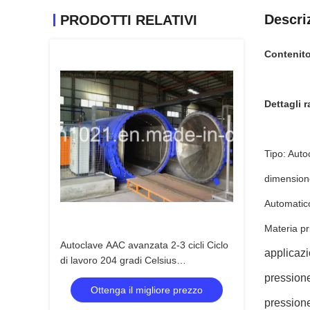
Descri
PRODOTTI RELATIVI
Contenito
Dettagli r
Tipo: Auto
dimension
Automatico
Materia pr
Autoclave AAC avanzata 2-3 cicli Ciclo
applicazi
di lavoro 204 gradi Celsius
Temperatura di progettazione
pressione
Ottenga il migliore prezzo
pressione