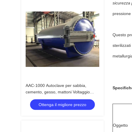
sicurezza 
pressione 
Questo pro
sterilizzat
metallurgia
AAC-1000 Autoclave per sabbia,
Specifich
cemento, gesso, mattoni Voltaggio
220V 380V
Ottenga il migliore prezzo
Oggetto