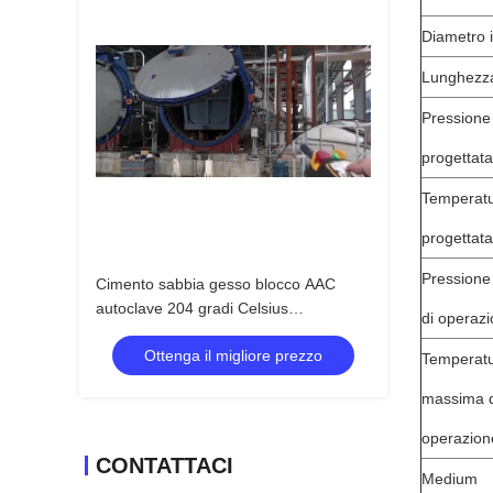
Diametro 
Lunghezz
Pressione
progettata
Temperat
progettata
Pression
Cimento sabbia gesso blocco AAC
autoclave 204 gradi Celsius
di operaz
temperatura di progettazione
Ottenga il migliore prezzo
Temperat
massima d
operazion
CONTATTACI
Medium