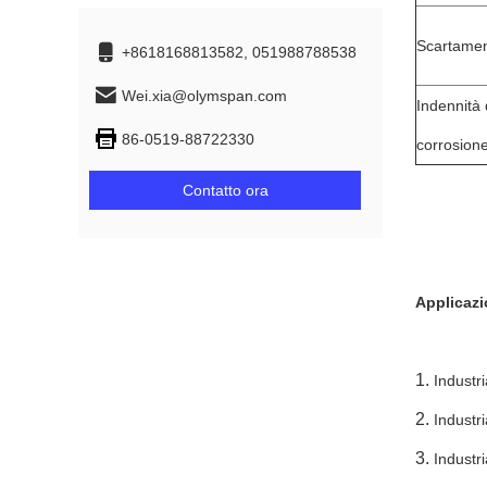
Scartamen
+8618168813582, 051988788538
Wei.xia@olymspan.com
Indennità 
86-0519-88722330
corrosion
Contatto ora
Applicazi
1.
Industri
2.
Industr
3.
Industr