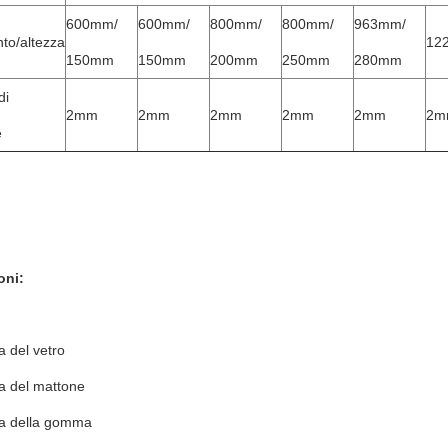
600mm/
600mm/
800mm/
800mm/
963mm/
to/altezza
12
150mm
150mm
200mm
250mm
280mm
di
2mm
2mm
2mm
2mm
2mm
2m
e
oni:
a del vetro
ia del mattone
ia della gomma