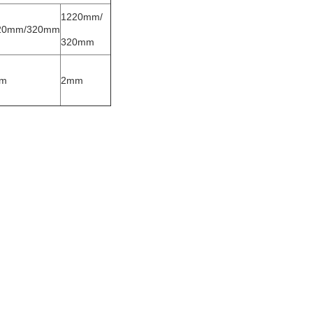
1220mm/
20mm/320mm
320mm
m
2mm