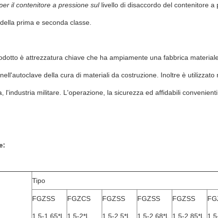
per il contenitore a pressione sul
livello di disaccordo del contenitore a 
della prima e seconda classe.
dotto è attrezzatura chiave che ha ampiamente una fabbrica materiale in
i nell'autoclave della cura di materiali da costruzione. Inoltre è utilizzat
, l'industria militare. L'operazione, la sicurezza ed affidabili convenient
e:
Tipo
FGZSS
FGZCS
FGZSS
FGZSS
FGZSS
FG
1.5-1.65*L
1.5-2*L
1.5-2.5*L
1.5-2.68*L
1.5-2.85*L
1.5