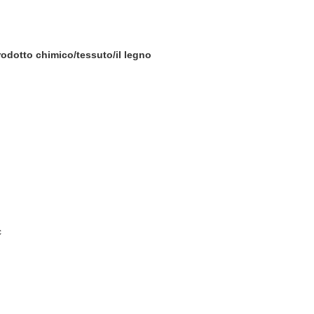
rodotto chimico/tessuto/il legno
c