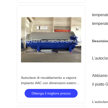
temperatu
temperatu
Descrizio
L'autocla
Abbiamo n
Autoclave di riscaldamento a vapore
impianto AAC con dimensioni esterne
il piatto
32,8m*3,1m*4,0m
Ottenga il migliore prezzo
L'autoclav