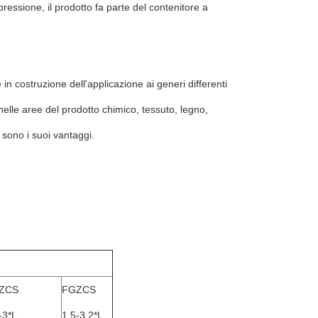
pressione, il prodotto fa parte del contenitore a
 costruzione dell'applicazione ai generi differenti
o nelle aree del prodotto chimico, tessuto, legno,
i sono i suoi vantaggi.
ZCS
FGZCS
-3*L
1.5-3.2*L