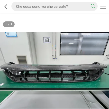
1
/
1