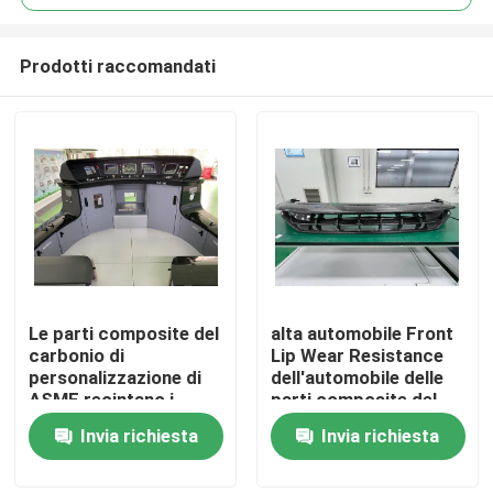
Prodotti raccomandati
Le parti composite del
alta automobile Front
Casa.
carbonio di
Lip Wear Resistance
personalizzazione di
dell'automobile delle
ASME recintano i
parti composite del
Prodotti
prodotti di transito
carbonio di
Invia richiesta
Invia richiesta
durevolezza
Video