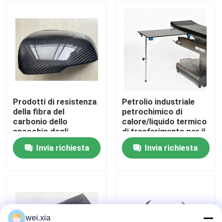
Su di noi
Visita alla fabbrica
Controllo della qualità
Prodotti di resistenza
Petrolio industriale
della fibra del
petrochimico di
carbonio dello
calore/liquido termico
Contattaci
specchio degli
di trasferimento per il
accessori
sistema di
Invia richiesta
Invia richiesta
dell'automobile della
riscaldamento
Notizie
fibra del carbonio di
usura del CE
Casi
Autoclave di AAC
wei.xia