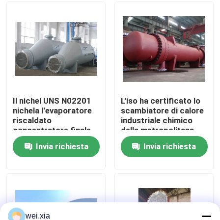
Su di noi
Visita alla fabbrica
Controllo della qualità
Il nichel UNS N02201
L'iso ha certificato lo
nichela l'evaporatore
scambiatore di calore
riscaldato
industriale chimico
Contattaci
concentratore finale
della metropolitana
chimico dello
alettata non che
Invia richiesta
Invia richiesta
scambiatore di calore
arrugginisce
Notizie
201
Casi
Autoclave di AAC
wei.xia