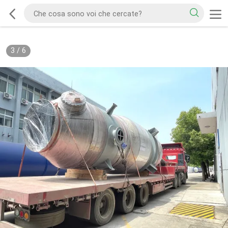
3
/
6