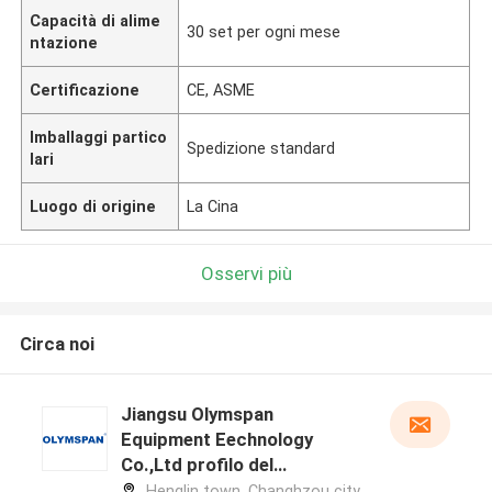
Capacità di alime
30 set per ogni mese
ntazione
Certificazione
CE, ASME
Imballaggi partico
Spedizione standard
lari
Luogo di origine
La Cina
Osservi più
Circa noi
Jiangsu Olymspan
Equipment Eechnology
Co.,Ltd profilo del
produttore
Henglin town, Changhzou city,