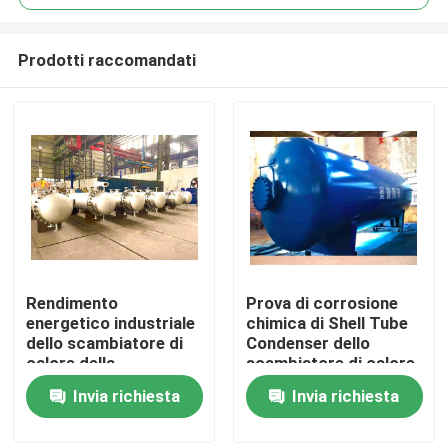
Prodotti raccomandati
Rendimento
Prova di corrosione
Casa.
energetico industriale
chimica di Shell Tube
dello scambiatore di
Condenser dello
calore della
scambiatore di calore
Prodotti
metropolitana di
di ASME ss
Invia richiesta
Invia richiesta
acciaio inossidabile di
Stordworks
Video