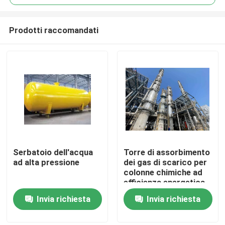
Prodotti raccomandati
Serbatoio dell'acqua
Torre di assorbimento
Casa.
ad alta pressione
dei gas di scarico per
colonne chimiche ad
efficienza energetica
Prodotti
Purificazione
Invia richiesta
Invia richiesta
Video