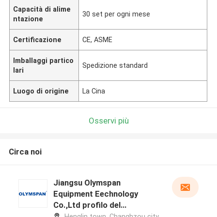
Capacità di alime
30 set per ogni mese
ntazione
Certificazione
CE, ASME
Imballaggi partico
Spedizione standard
lari
Luogo di origine
La Cina
Osservi più
Circa noi
Jiangsu Olymspan
Equipment Eechnology
Co.,Ltd profilo del
produttore
Henglin town, Changhzou city,