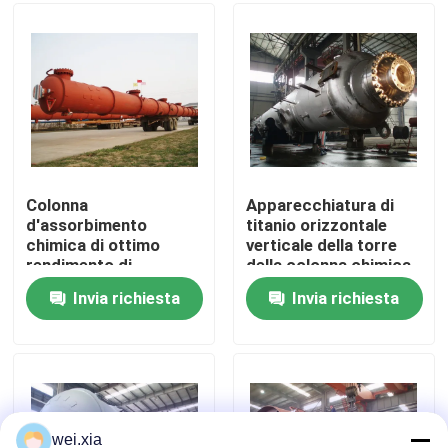
Su di noi
Visita alla fabbrica
Controllo della qualità
Colonna
Apparecchiatura di
d'assorbimento
titanio orizzontale
chimica di ottimo
verticale della torre
Contattaci
rendimento di
della colonna chimica
purificazione del gas
di personalizzazione
Invia richiesta
Invia richiesta
di scarico della
Notizie
colonna
Casi
Autoclave di AAC
wei.xia