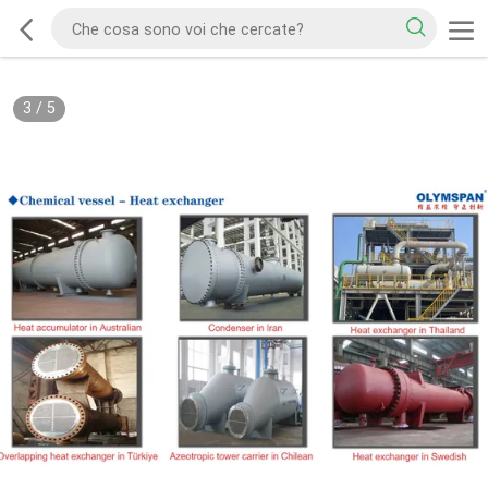
3
/
5