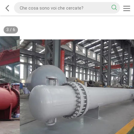
3
/
6