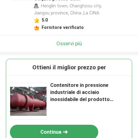
produttore
Henglin town, Changhzou city,
Jiangsu province, China ,La CINA
5.0
Fornitore verificato
Osservi più
Ottieni il miglior prezzo per
Contenitore in pressione
industriale di acciaio
inossidabile del prodotto
chimico di alta efficienza per
resina in mistura
Continua