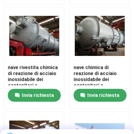
Su di noi
Visita alla fabbrica
Controllo della qualità
nave rivestita chimica
nave chimica di
di reazione di acciaio
reazione di acciaio
Contattaci
inossidabile dei
inossidabile dei
contenitori a
contenitori a
pressione di 1000L
pressione di 100L
Notizie
Invia richiesta
Invia richiesta
2000L
8bar 50cbm
Casi
Autoclave di AAC