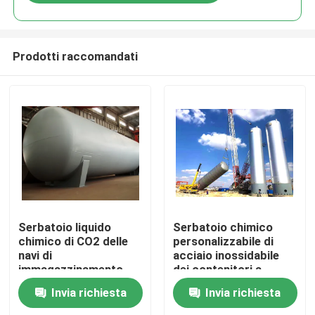
Prodotti raccomandati
Casa.
Serbatoio liquido
Serbatoio chimico
chimico di CO2 delle
personalizzabile di
navi di
acciaio inossidabile
Prodotti
immagazzinamento
dei contenitori a
criogenico di ASME
pressione 8bar
Invia richiesta
Invia richiesta
30m3
Video