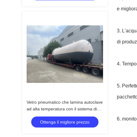
e migliora
3. L'acqu
di produz
4. Tempo 
5. Perfet
pacchetto
Vetro pneumatico che lamina autoclave
ad alta temperatura con il sistema di
controllo di TPC ed il setaccio guidante
6. monito
Ottenga il migliore prezzo
della scanalatura del vento