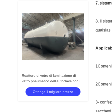
7. sistem
8. Il sis
qualsiasi 
Applicab
1Contenito
Reattore di vetro di laminazione di
vetro pneumatico dell'autoclave con il
2Contenit
sistema di controllo di TPC delle norme
Ottenga il migliore prezzo
GB150
3- confez
sacchetti