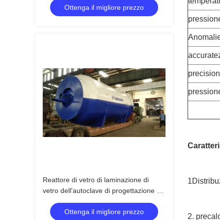
temperat
Ottenga il migliore prezzo
pressione
Anomalie
accurate
precision
pression
Caratteri
Reattore di vetro di laminazione di
1Distribu
vetro dell'autoclave di progettazione di
ug 3D, analisi agli'elementi finiti di
Ottenga il migliore prezzo
ANSYS
2. precal