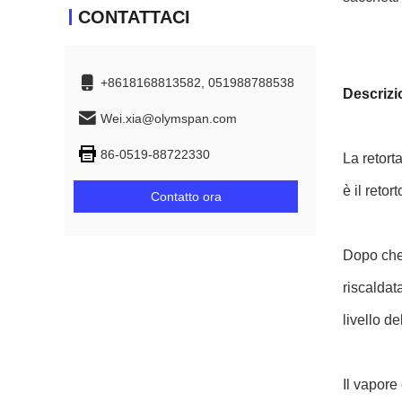
CONTATTACI
+8618168813582, 051988788538
Descrizi
Wei.xia@olymspan.com
86-0519-88722330
La retort
è il retor
Contatto ora
Dopo che 
riscaldat
livello de
Il vapore