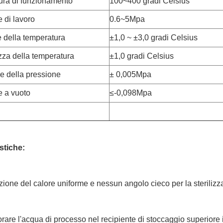
ura di funzionamento
100~400 gradi Celsius
 di lavoro
0.6~5Mpa
 della temperatura
±1,0 ~ ±3,0 gradi Celsius
zza della temperatura
±1,0 gradi Celsius
e della pressione
± 0,005Mpa
e a vuoto
≤-0,098Mpa
stiche:
zione del calore uniforme e nessun angolo cieco per la sterilizz
orare l'acqua di processo nel recipiente di stoccaggio superiore i