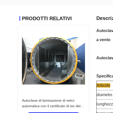
Descri
PRODOTTI RELATIVI
Autoclav
a vento
Autoclav
Specific
Articolo
diametro 
Autoclave di laminazione di vetro
lunghezz
automatica con il certificato di iso del
bollo di ASME U o il certificato del CE