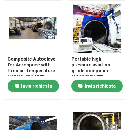
Composite Autoclave
Portable high-
for Aerospace with
pressure aviation
Precise Temperature
grade composite
Control and High-
autoclave with
Pressure Vessel for
advanced control
Invia richiesta
Invia richiesta
Consistent Curing
systems for UAV and
Casa.
aerospace
applications
Prodotti
Video