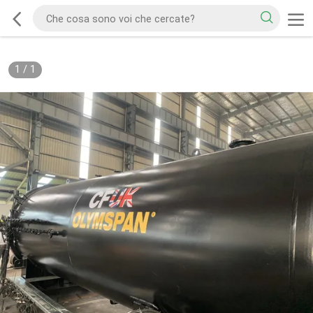
1
/
1