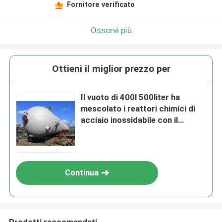
Fornitore verificato
Osservi più
Ottieni il miglior prezzo per
Il vuoto di 400l 500liter ha
mescolato i reattori chimici di
acciaio inossidabile con il
radiatore
Continua
Prodotti raccomandati