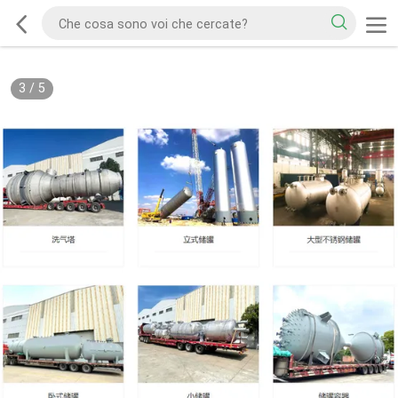
3
/
5