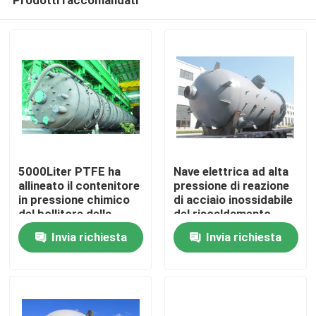
5000Liter PTFE ha
Nave elettrica ad alta
allineato il contenitore
pressione di reazione
in pressione chimico
di acciaio inossidabile
del bollitore della
del riscaldamento
Casa.
reazione del carro
3000l
Invia richiesta
Invia richiesta
armato
Prodotti
Video