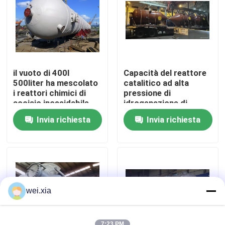
Su di noi
Visita alla fabbrica
il vuoto di 400l
Capacità del reattore
500liter ha mescolato
catalitico ad alta
Controllo della qualità
i reattori chimici di
pressione di
acciaio inossidabile
idrogenazione di
con il radiatore
WHGCM 6000L grande
Invia richiesta
Invia richiesta
Contattaci
Notizie
Casi
wei.xia
Autoclave di AAC
7:23 PM