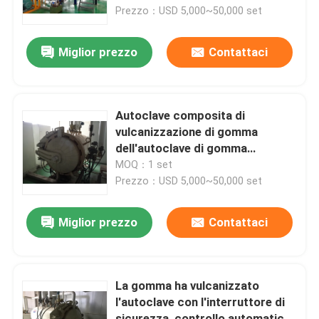
automatico
Prezzo：USD 5,000~50,000 set
Su di noi
Miglior prezzo
Contattaci
Visita alla fabbrica
Autoclave composita di
Controllo della qualità
vulcanizzazione di gomma
dell'autoclave di gomma
dell'autoclave con controllo
MOQ：1 set
Contattaci
dello SpA dell'interruttore e di
Prezzo：USD 5,000~50,000 set
Siemens di sicurezza
Notizie
Miglior prezzo
Contattaci
Casi
La gomma ha vulcanizzato
l'autoclave con l'interruttore di
Autoclave di AAC
sicurezza, controllo automatico