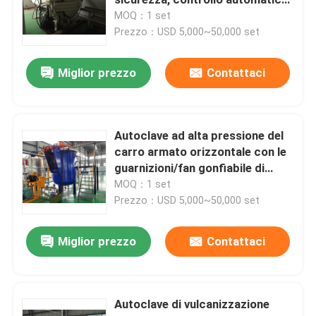
ed è di pressione ad alta
MOQ：1 set
temperatura e bassa
Prezzo：USD 5,000~50,000 set
autoclave composita
Miglior prezzo
Contattaci
Autoclave di vulcanizzazione
Vetro di laminazione Autoclave
Autoclave ad alta pressione del
carro armato orizzontale con le
guarnizioni/fan gonfiabile di
Autoclave concreta
circolazione ed il regolatore di
MOQ：1 set
temperatura accurato
Prezzo：USD 5,000~50,000 set
autoclave industriale
Miglior prezzo
Contattaci
Legno Autoclave
Autoclave di vulcanizzazione
Prodotti della fibra del carbonio