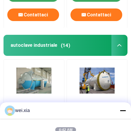
Contattaci
Contattaci
autoclave industriale
(14)
Macchina industriale
Autoclave industriale di
Φ2.5m dell'autoclave
Chemica di vendita
wei.xia
della difesa di
calda economica ad
pressione con
alta pressione per
l'interruttore di
produzione di vetro
4:42 AM