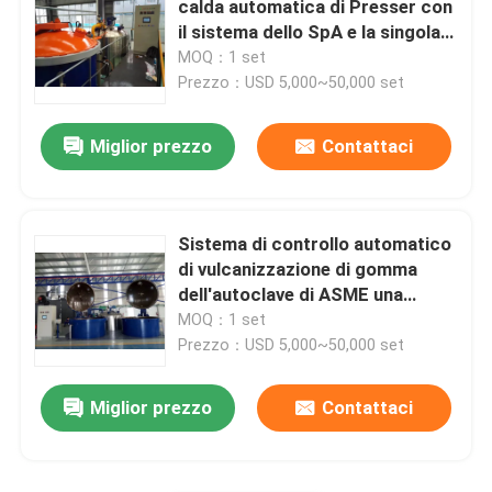
calda automatica di Presser con
il sistema dello SpA e la singola
Parti composite del carbonio
struttura del tamburo
MOQ：1 set
Prezzo：USD 5,000~50,000 set
Contenitori a pressione chimici
Miglior prezzo
Contattaci
Scambiatore di calore chimico
Sistema di controllo automatico
Olio licenziato caldaie a vapore
di vulcanizzazione di gomma
dell'autoclave di ASME una
garanzia da 1 anno
MOQ：1 set
Colonna chimica
Prezzo：USD 5,000~50,000 set
Serbatoi chimici
Miglior prezzo
Contattaci