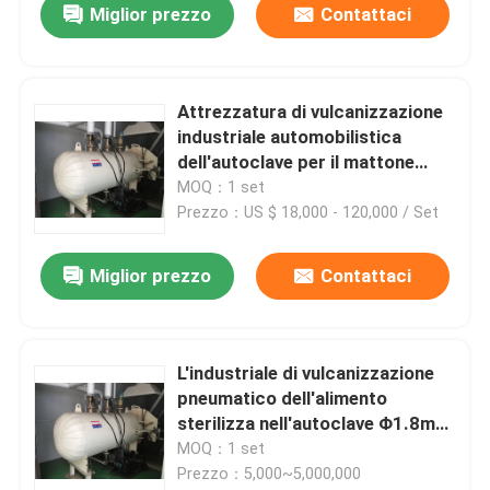
Miglior prezzo
Contattaci
Attrezzatura di vulcanizzazione
industriale automobilistica
dell'autoclave per il mattone
della calce della sabbia del
MOQ：1 set
vapore
Prezzo：US $ 18,000 - 120,000 / Set
Miglior prezzo
Contattaci
L'industriale di vulcanizzazione
pneumatico dell'alimento
sterilizza nell'autoclave Φ1.8m
dell'attrezzatura su grande scala
MOQ：1 set
del vapore
Prezzo：5,000~5,000,000