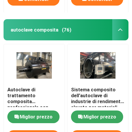
autoclave composita
(76)
Autoclave di
Sistema composito
trattamento
dell'autoclave di
composita
industrie di rendimento
professionale con
elevato per materiali
ingegneria della classe
aerospaziali/militari
Miglior prezzo
Miglior prezzo
del mondo e
progettazione di
sistema unica