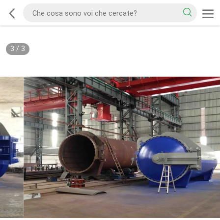
3
/
3