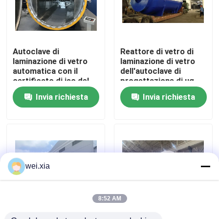
Su di noi
Autoclave di
Reattore di vetro di
Visita alla fabbrica
laminazione di vetro
laminazione di vetro
automatica con il
dell'autoclave di
certificato di iso del
progettazione di ug
Controllo della qualità
bollo di ASME U o il
3D, analisi
Invia richiesta
Invia richiesta
certificato del CE
agli'elementi finiti di
ANSYS
Contattaci
Notizie
wei.xia
Casi
8:52 AM
Autoclave di AAC