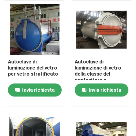
Autoclave di
Autoclave di
laminazione del vetro
laminazione di vetro
per vetro stratificato
della classe del
contenitore a
pressione A2 con il
Invia richiesta
Invia richiesta
monitoraggio di dati in
Casa.
tempo reale
Prodotti
Video