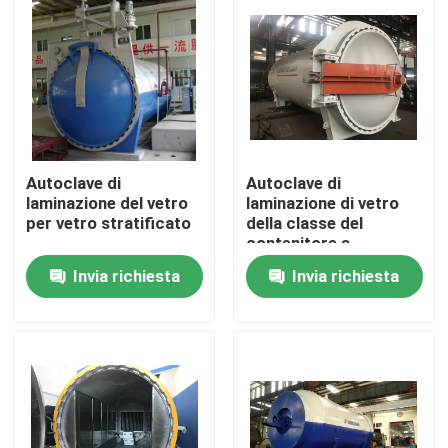
Autoclave di
Autoclave di
laminazione del vetro
laminazione di vetro
per vetro stratificato
della classe del
contenitore a
pressione A2 con il
Invia richiesta
Invia richiesta
monitoraggio di dati in
tempo reale
Casa.
Prodotti
Video