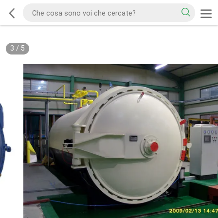
3
/
5