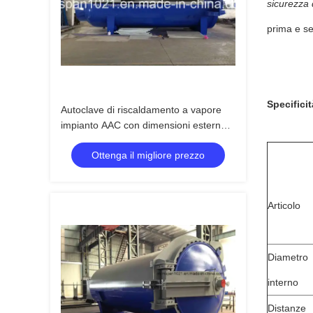
sicurezza 
prima e s
Specificit
Autoclave di riscaldamento a vapore
impianto AAC con dimensioni esterne
32,8m*3,1m*4,0m
Ottenga il migliore prezzo
Articolo
Diametro
interno
Distanze