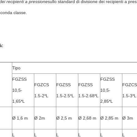
dei recipienti a pressione
sullo standard di divisione dei recipienti a pres
econda classe.
à:
Tipo
FGZSS
FGZSS
FGZCS
FGZSS
FGZSS
FGZCS
10,5-
10,5-
1.5-2*L
1.5-2.5*L
1.5-2.68*L
1.5-3*L
1,65*L
2,85*L
Ø 1,6 m
Ø 2m
Ø 2,5 m
Ø 2,68 m
Ø 2,85 m
Ø 3m
L
L
L
L
L
L