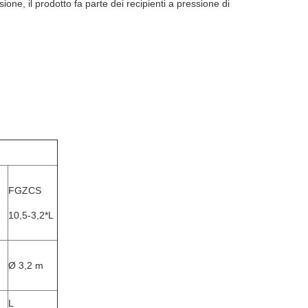
sione, il prodotto fa parte dei recipienti a pressione di
FGZCS
10,5-3,2*L
Ø 3,2 m
L