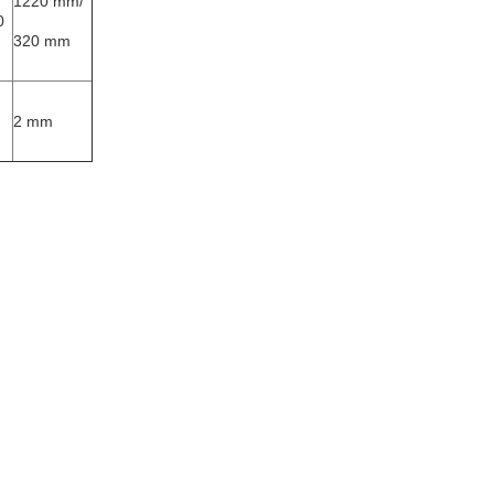
1220 mm/
0
320 mm
2 mm