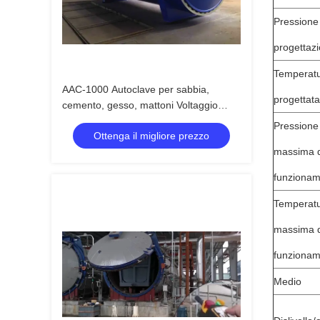
Pressione 
progettaz
Temperat
AAC-1000 Autoclave per sabbia,
progettata
cemento, gesso, mattoni Voltaggio
220V 380V
Pressione
Ottenga il migliore prezzo
massima d
funziona
Temperat
massima d
funziona
Medio