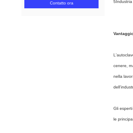
5Industria
Contatto ora
Vantaggio
L'autoclav
cenere, ma
nella lavo
dell'indus
Gli esperti
le principa