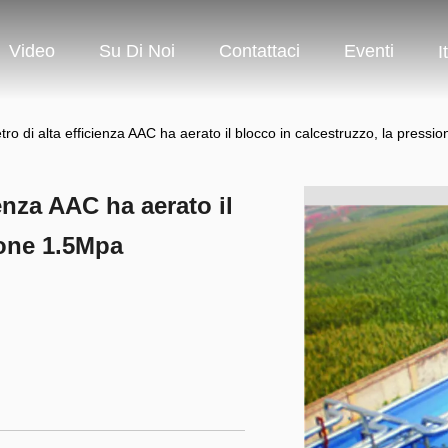
Video
Su Di Noi
Contattaci
Eventi
I
etro di alta efficienza AAC ha aerato il blocco in calcestruzzo, la press
ienza AAC ha aerato il
ione 1.5Mpa