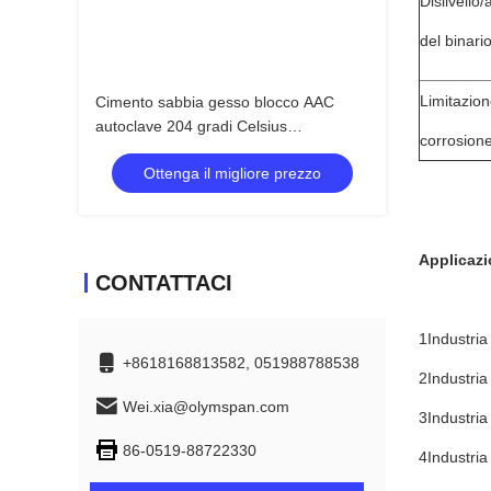
Dislivello/
del binari
Limitazion
Cimento sabbia gesso blocco AAC
autoclave 204 gradi Celsius
corrosion
temperatura di progettazione
Ottenga il migliore prezzo
Applicazi
CONTATTACI
1Industria
+8618168813582, 051988788538
2Industria
Wei.xia@olymspan.com
3Industri
86-0519-88722330
4Industria