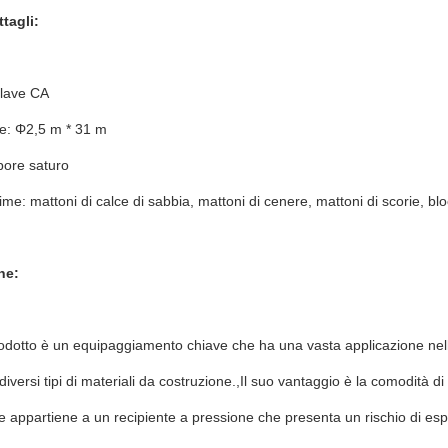
tagli:
clave CA
e: Φ2,5 m * 31 m
pore saturo
ime: mattoni di calce di sabbia, mattoni di cenere, mattoni di scorie, b
ne:
dotto è un equipaggiamento chiave che ha una vasta applicazione nella 
iversi tipi di materiali da costruzione.,Il suo vantaggio è la comodità di 
e appartiene a un recipiente a pressione che presenta un rischio di esp