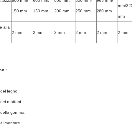
altezza
600 mm/
600 mm/
800 mm/
800 mm/
963 mm/
mm/32
o
150 mm
150 mm
200 mm
250 mm
280 mm
mm
e alla
2 mm
2 mm
2 mm
2 mm
2 mm
2 mm
e
oni:
 del legno
 dei mattoni
a della gomma
 alimentare