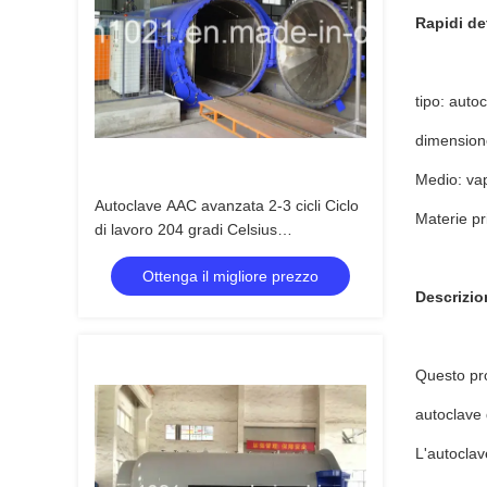
Rapidi det
tipo: auto
dimension
Medio: va
Autoclave AAC avanzata 2-3 cicli Ciclo
Materie pr
di lavoro 204 gradi Celsius
Temperatura di progettazione
Ottenga il migliore prezzo
Descrizio
Questo pro
autoclave d
L'autoclav