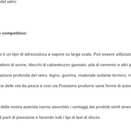
 del vetro
 competitivo:
e è un tipo di attrezzatura a vapore su larga scala. Può essere utilizzat
ttoni di scorie, blocchi di calcestruzzo gassato, pila di cemento e altr
razione profonda del vetro, legno, gomma, materiale isolante termico,
tria delle reti da pesca e così via.Possiamo produrre varie forme di auto
 della nostra azienda hanno assorbito i vantaggi dei prodotti simili stran
li parti di pressione e facendo tutti i tipi di test di sforzo.