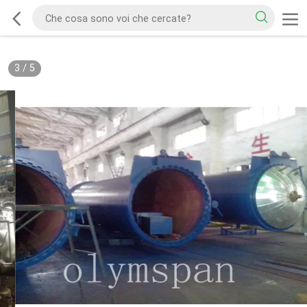
3
/
5