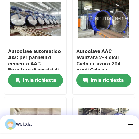
Su di noi
Visita alla fabbrica
Autoclave automatico
Autoclave AAC
Controllo della qualità
AAC per pannelli di
avanzata 2-3 cicli
cemento AAC
Ciclo di lavoro 204
Fornitore di servizi di
gradi Celsius
produzione
Temperatura di
Contattaci
Invia richiesta
Invia richiesta
progettazione
Notizie
Casi
wei.xia
Autoclave di AAC