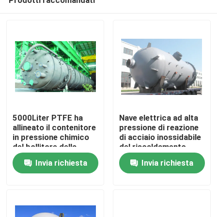
5000Liter PTFE ha
Nave elettrica ad alta
allineato il contenitore
pressione di reazione
in pressione chimico
di acciaio inossidabile
del bollitore della
del riscaldamento
Casa.
reazione del carro
3000l
Invia richiesta
Invia richiesta
armato
Prodotti
Video