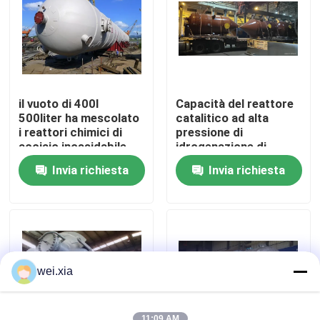
Su di noi
Visita alla fabbrica
il vuoto di 400l
Capacità del reattore
500liter ha mescolato
catalitico ad alta
Controllo della qualità
i reattori chimici di
pressione di
acciaio inossidabile
idrogenazione di
con il radiatore
WHGCM 6000L grande
Invia richiesta
Invia richiesta
Contattaci
Notizie
Casi
wei.xia
Autoclave di AAC
11:09 AM