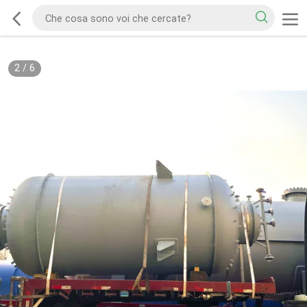
2
/
6