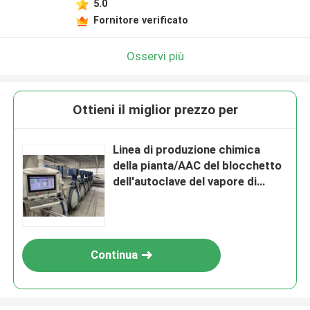
5.0
Fornitore verificato
Osservi più
Ottieni il miglior prezzo per
Linea di produzione chimica
della pianta/AAC del blocchetto
dell'autoclave del vapore di
pressione AAC autoclave di
2×31m AAC
Continua