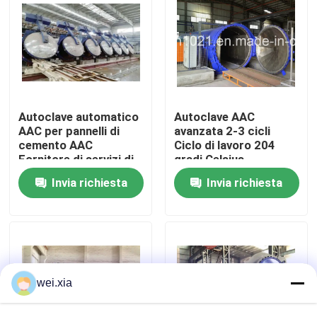
Su di noi
Visita alla fabbrica
Autoclave automatico
Autoclave AAC
Controllo della qualità
AAC per pannelli di
avanzata 2-3 cicli
cemento AAC
Ciclo di lavoro 204
Fornitore di servizi di
gradi Celsius
produzione
Temperatura di
Contattaci
Invia richiesta
Invia richiesta
progettazione
Notizie
Casi
wei.xia
Autoclave di AAC