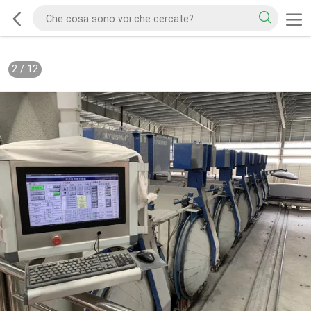
2
/
12