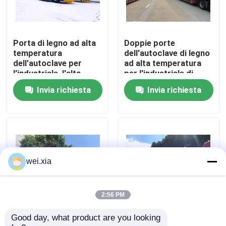
Su di noi
Porta di legno ad alta
Doppie porte
temperatura
dell'autoclave di legno
Visita alla fabbrica
dell'autoclave per
ad alta temperatura
l'industriale, l'alta
per l'industriale di
pressione e l'alta
legno, Φ2.7mX22M
Invia richiesta
Invia richiesta
Controllo della qualità
qualità di legno
Contattaci
Notizie
wei.xia
Casi
2:56 PM
Good day, what product are you looking 
Autoclave di legno con
Reattore di
Autoclave di AAC