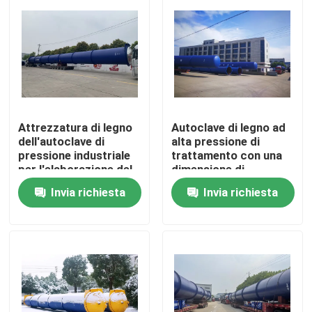
Attrezzatura di legno
Autoclave di legno ad
dell'autoclave di
alta pressione di
pressione industriale
trattamento con una
per l'elaborazione del
dimensione di
legno, Φ2m
4500mm, adatta a
Invia richiesta
Invia richiesta
liquido del CCA
Casa.
Prodotti
Video