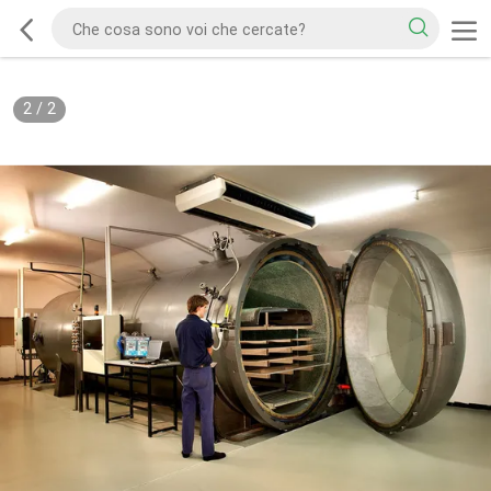
2
/
2