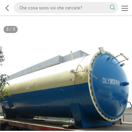
3
/
3