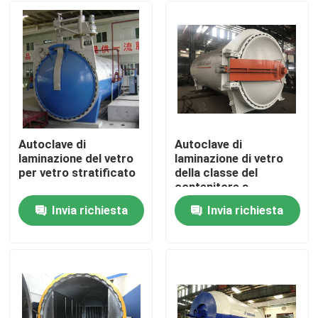
Autoclave di
Autoclave di
laminazione del vetro
laminazione di vetro
per vetro stratificato
della classe del
contenitore a
pressione A2 con il
Invia richiesta
Invia richiesta
monitoraggio di dati in
Casa.
tempo reale
Prodotti
Video