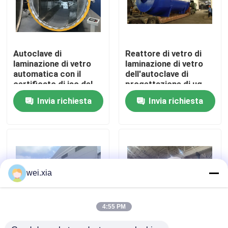
Su di noi
Autoclave di
Reattore di vetro di
Visita alla fabbrica
laminazione di vetro
laminazione di vetro
automatica con il
dell'autoclave di
certificato di iso del
progettazione di ug
Controllo della qualità
bollo di ASME U o il
3D, analisi
Invia richiesta
Invia richiesta
certificato del CE
agli'elementi finiti di
ANSYS
Contattaci
Notizie
wei.xia
Casi
4:55 PM
Autoclave di AAC