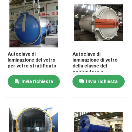
Autoclave di
Autoclave di
laminazione del vetro
laminazione di vetro
per vetro stratificato
della classe del
contenitore a
pressione A2 con il
Invia richiesta
Invia richiesta
monitoraggio di dati in
tempo reale
Casa.
Prodotti
Video