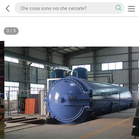
3
/
5