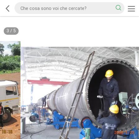
3
/
5