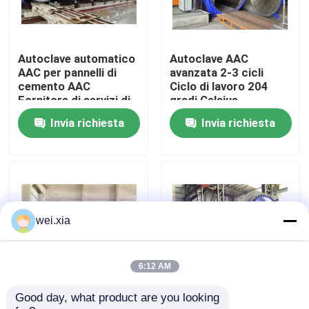
Su di noi
Autoclave automatico
Autoclave AAC
AAC per pannelli di
avanzata 2-3 cicli
Visita alla fabbrica
cemento AAC
Ciclo di lavoro 204
Fornitore di servizi di
gradi Celsius
produzione
Temperatura di
Invia richiesta
Invia richiesta
Controllo della qualità
progettazione
Contattaci
Notizie
wei.xia
Casi
6:12 AM
Good day, what product are you looking 
Autoclave di
AAC-1000 Autoclave
Autoclave di AAC