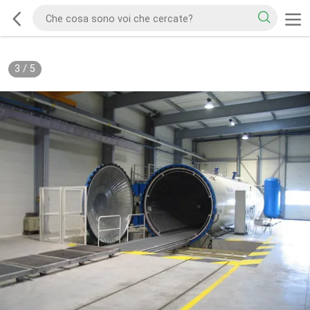
3
/
5