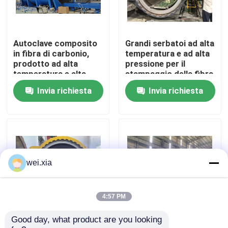
Su di noi
Autoclave composito
Grandi serbatoi ad alta
in fibra di carbonio,
temperatura e ad alta
Visita alla fabbrica
prodotto ad alta
pressione per il
temperatura e alta
stampaggio della fibra
pressione, supporta la
di carbonio
Invia richiesta
Invia richiesta
Controllo della qualità
personalizzazione,
sistema completo
Contattaci
Notizie
wei.xia
Casi
4:57 PM
Good day, what product are you looking 
Autoclave composito
Autoclave composita
Autoclave di AAC