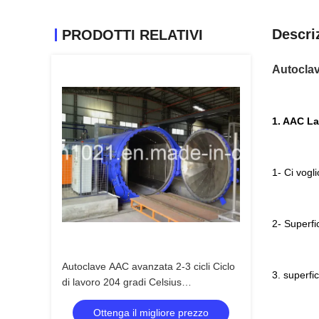
Descri
PRODOTTI RELATIVI
Autoclav
1. AAC La
1- Ci vogli
2- Superfic
Autoclave AAC avanzata 2-3 cicli Ciclo
3. superfi
di lavoro 204 gradi Celsius
Temperatura di progettazione
Ottenga il migliore prezzo