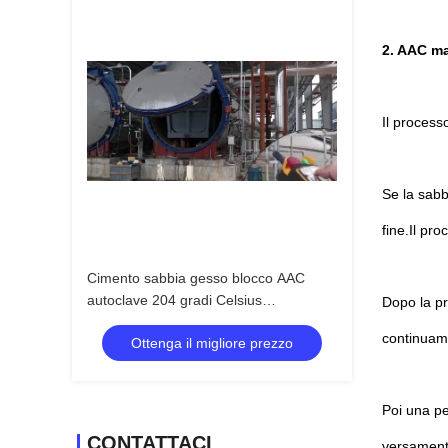
2. AAC ma
Il process
Se la sabb
fine.Il pr
Cimento sabbia gesso blocco AAC
autoclave 204 gradi Celsius
Dopo la pr
temperatura di progettazione
continuame
Ottenga il migliore prezzo
Poi una pe
CONTATTACI
versamento