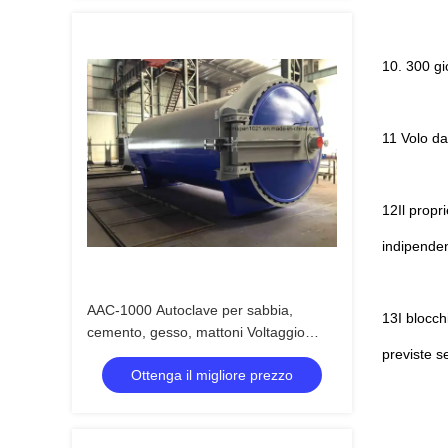
10. 300 gi
11 Volo da
12Il propr
indipenden
AAC-1000 Autoclave per sabbia,
13I blocch
cemento, gesso, mattoni Voltaggio
220V 380V
previste s
Ottenga il migliore prezzo