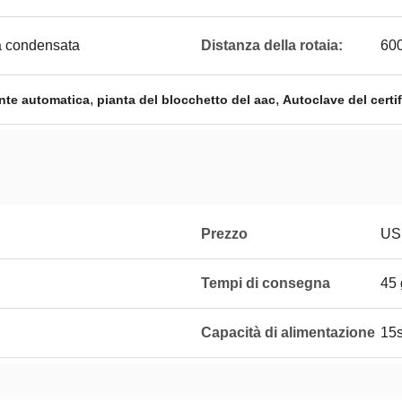
a condensata
Distanza della rotaia:
600
,
,
nte automatica
pianta del blocchetto del aac
Autoclave del cert
Prezzo
USD
Tempi di consegna
45 
Capacità di alimentazione
15s