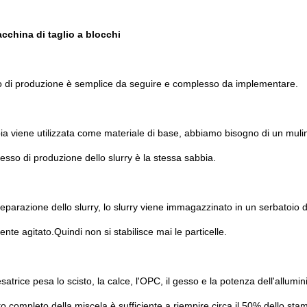
cchina di taglio a blocchi
o di produzione è semplice da seguire e complesso da implementare.
ia viene utilizzata come materiale di base, abbiamo bisogno di un muli
ocesso di produzione dello slurry è la stessa sabbia.
eparazione dello slurry, lo slurry viene immagazzinato in un serbatoio di
nte agitato.Quindi non si stabilisce mai le particelle.
satrice pesa lo scisto, la calce, l'OPC, il gesso e la potenza dell'allumi
 completo della miscela è sufficiente a riempire circa il 50% dello sta