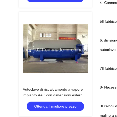
4- Conness
5Il fabbis
6. divisio
autoclave 
7Il fabbiso
8- Necessi
Autoclave di riscaldamento a vapore
impianto AAC con dimensioni esterne
32,8m*3,1m*4,0m
9I calcoli
Ottenga il migliore prezzo
mulino a s