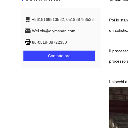
+8618168813582, 051988788538
Poi lo sta
un sofisti
Wei.xia@olymspan.com
86-0519-88722330
Il processo
Contatto ora
processo se
I blocchi 