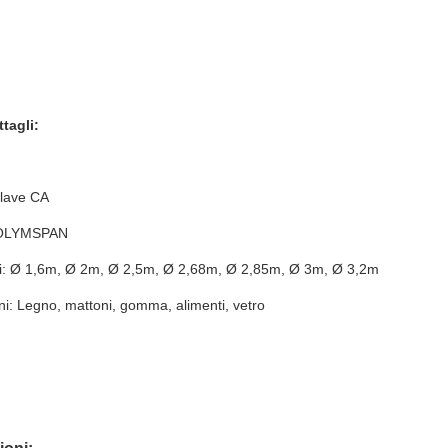
tagli:
clave CA
 OLYMSPAN
i: Ø 1,6m, Ø 2m, Ø 2,5m, Ø 2,68m, Ø 2,85m, Ø 3m, Ø 3,2m
ni: Legno, mattoni, gomma, alimenti, vetro