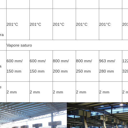
201°C
201°C
201°C
201°C
201°C
20
ra
Vapore saturo
600 mm/
600 mm/
800 mm/
800 mm/
963 mm/
12
a
150 mm
150 mm
200 mm
250 mm
280 mm
32
e
2 mm
2 mm
2 mm
2 mm
2 mm
2 