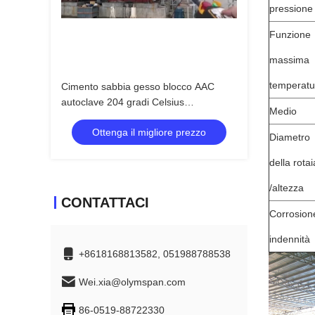
pressione
Funzione
massima
temperatu
Cimento sabbia gesso blocco AAC
autoclave 204 gradi Celsius
Medio
temperatura di progettazione
Ottenga il migliore prezzo
Diametro
della rotai
/altezza
CONTATTACI
Corrosion
indennità
+8618168813582, 051988788538
Wei.xia@olymspan.com
86-0519-88722330