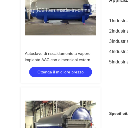
Applicaz
1Industri
2Industri
3Industr
4Industri
Autoclave di riscaldamento a vapore
impianto AAC con dimensioni esterne
5Industri
32,8m*3,1m*4,0m
Ottenga il migliore prezzo
Specificit