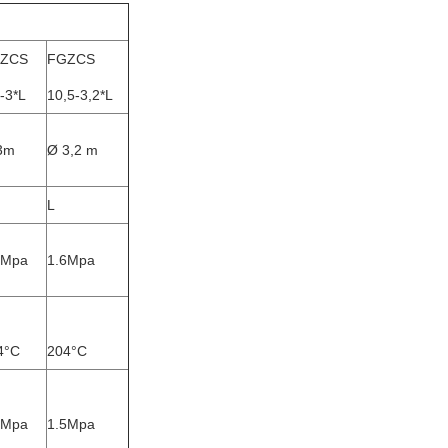
ZCS
FGZCS
-3*L
10,5-3,2*L
3m
Ø 3,2 m
L
6Mpa
1.6Mpa
4°C
204°C
5Mpa
1.5Mpa