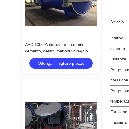
Articolo
Interno
AAC-1000 Autoclave per sabbia,
diametro
cemento, gesso, mattoni Voltaggio
220V 380V
Distanze
Ottenga il migliore prezzo
Progettat
pressione
Progettat
temperatu
Funzione
massima