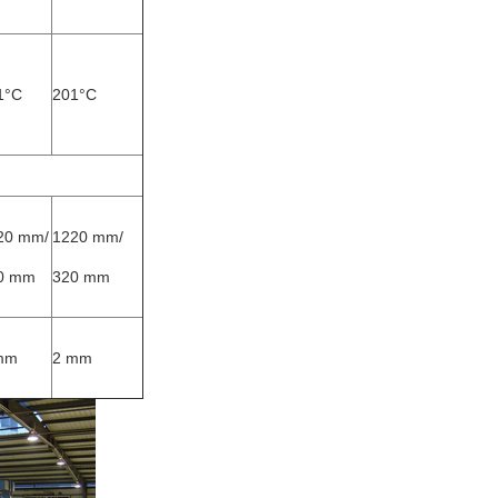
1°C
201°C
20 mm/
1220 mm/
0 mm
320 mm
mm
2 mm