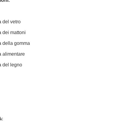
ioni:
a del vetro
a dei mattoni
ia della gomma
a alimentare
a del legno
à: