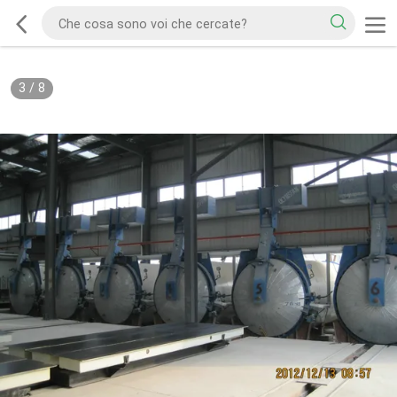
3
/
8