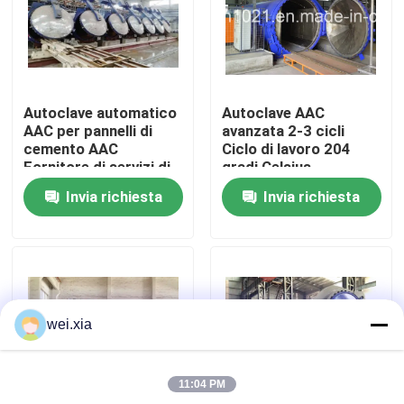
Su di noi
Visita alla fabbrica
Autoclave automatico
Autoclave AAC
AAC per pannelli di
avanzata 2-3 cicli
cemento AAC
Ciclo di lavoro 204
Controllo della qualità
Fornitore di servizi di
gradi Celsius
produzione
Temperatura di
Invia richiesta
Invia richiesta
progettazione
Contattaci
Notizie
wei.xia
Casi
11:04 PM
Autoclave di AAC