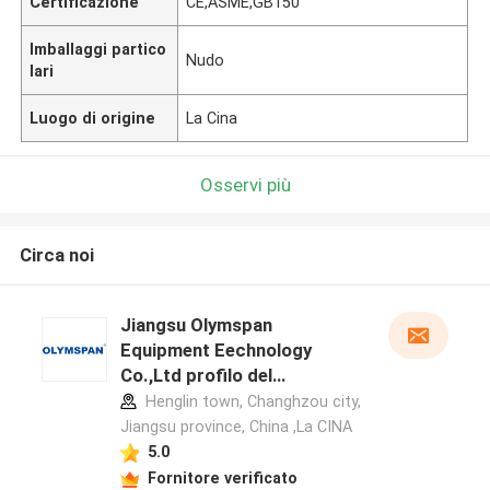
Certificazione
CE,ASME,GB150
Imballaggi partico
Nudo
lari
Luogo di origine
La Cina
Osservi più
Circa noi
Jiangsu Olymspan
Equipment Eechnology
Co.,Ltd profilo del
produttore
Henglin town, Changhzou city,
Jiangsu province, China ,La CINA
5.0
Fornitore verificato