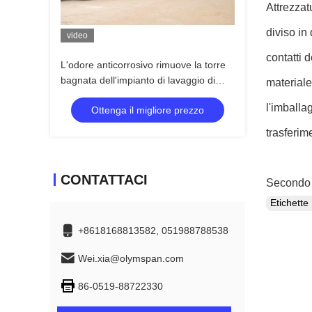
Attrezzatu
diviso in
video
contatti d
L'odore anticorrosivo rimuove la torre
bagnata dell'impianto di lavaggio di
materiale
disposizione chimica della colonna
l'imballa
Ottenga il migliore prezzo
trasferim
CONTATTACI
Secondo la
Etichett
+8618168813582, 051988788538
Wei.xia@olymspan.com
86-0519-88722330