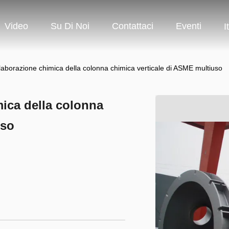
Video
Su Di Noi
Contattaci
Eventi
I
elaborazione chimica della colonna chimica verticale di ASME multiuso
mica della colonna
uso