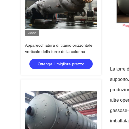
video
Apparecchiatura di titanio orizzontale
verticale della torre della colonna
chimica di personalizzazione
Ottenga il migliore prezzo
La torre è
supporto.
produzion
altre ope
gassose-li
imballata