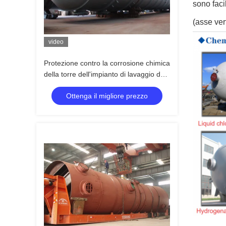
sono faci
(asse ver
video
Protezione contro la corrosione chimica
della torre dell'impianto di lavaggio del
gas di scarico della colonna di alta
Ottenga il migliore prezzo
efficienza