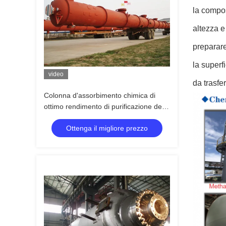
la compos
altezza e
preparare
la superf
video
da trasfe
Colonna d'assorbimento chimica di
ottimo rendimento di purificazione del
gas di scarico della colonna
Ottenga il migliore prezzo