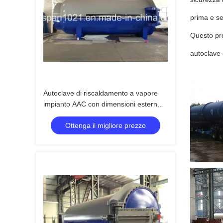
prima e s
Questo pro
autoclave d
Autoclave di riscaldamento a vapore
impianto AAC con dimensioni esterne
32,8m*3,1m*4,0m
Ottenga il migliore prezzo