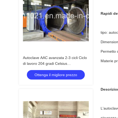
Rapidi det
tipo: auto
Dimension
Permetto 
Autoclave AAC avanzata 2-3 cicli Ciclo
Materie pr
di lavoro 204 gradi Celsius
Temperatura di progettazione
Ottenga il migliore prezzo
Descrizio
L'autoclav
sicurezza 