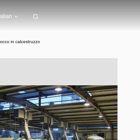
talian
locco in calcestruzzo