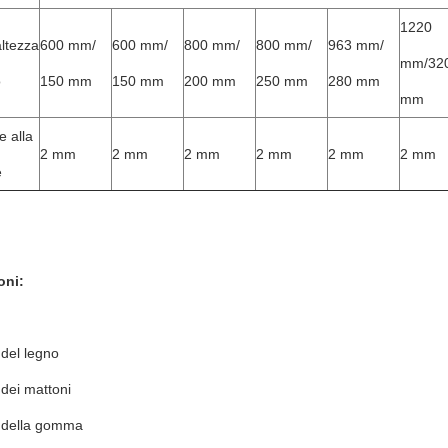
1220
altezza
600 mm/
600 mm/
800 mm/
800 mm/
963 mm/
mm/32
o
150 mm
150 mm
200 mm
250 mm
280 mm
mm
e alla
2 mm
2 mm
2 mm
2 mm
2 mm
2 mm
e
oni:
 del legno
 dei mattoni
a della gomma