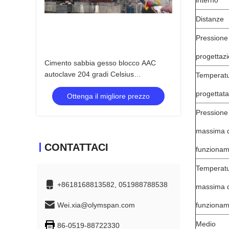
interno
Distanze
Pressione 
progettaz
Cimento sabbia gesso blocco AAC
autoclave 204 gradi Celsius
Temperat
temperatura di progettazione
progettata
Ottenga il migliore prezzo
Pressione
massima d
CONTATTACI
funziona
Temperat
+8618168813582, 051988788538
massima d
Wei.xia@olymspan.com
funziona
Medio
86-0519-88722330