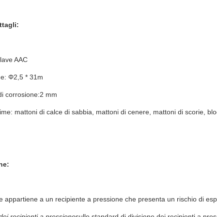
tagli:
clave AAC
e: Φ2,5 * 31m
di corrosione:2 mm
ime: mattoni di calce di sabbia, mattoni di cenere, mattoni di scorie, b
ne:
e appartiene a un recipiente a pressione che presenta un rischio di esp
dei recipienti a pressione
sullo standard di divisione dei recipienti a pres