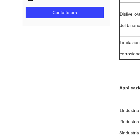
Contatto ora
Dislivello/
del binari
Limitazion
corrosion
Applicazi
1Industria
2Industria
3Industri