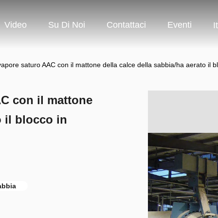
Video
Su Di Noi
Contattaci
Eventi
I
vapore saturo AAC con il mattone della calce della sabbia/ha aerato il b
AC con il mattone
 il blocco in
abbia