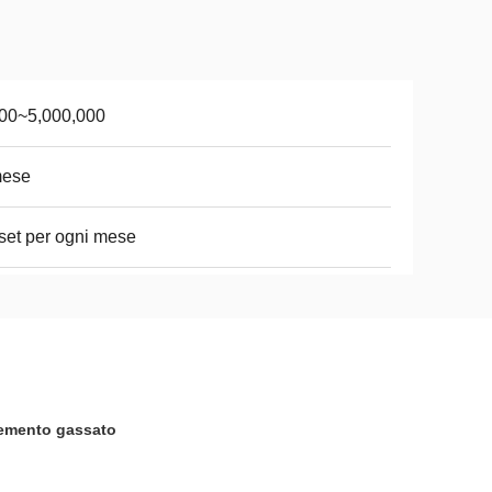
00~5,000,000
mese
set per ogni mese
 cemento gassato