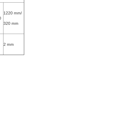
1220 mm/
0
320 mm
2 mm