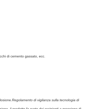
locchi di cemento gassato, ecc.
losione.
Regolamento di vigilanza sulla tecnologia di
sione, il prodotto fa parte dei recipienti a pressione di