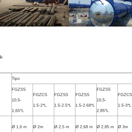
à:
Tipo
FGZSS
FGZSS
FGZCS
FGZSS
FGZSS
FGZCS
10,5-
10,5-
1.5-2*L
1.5-2.5*L
1.5-2.68*L
1.5-3*L
1,65*L
2,85*L
Ø 1,6 m
Ø 2m
Ø 2,5 m
Ø 2,68 m
Ø 2,85 m
Ø 3m