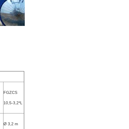
FGZCS
10,5-3,2*L
Ø 3,2 m