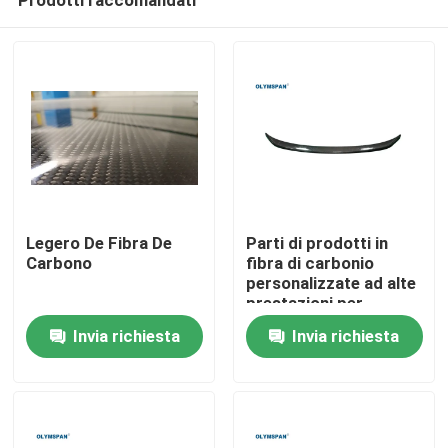
Legero De Fibra De
Parti di prodotti in
Carbono
fibra di carbonio
personalizzate ad alte
prestazioni per
Casa.
l'industria medica e
Invia richiesta
Invia richiesta
automobilistica
Prodotti
Video