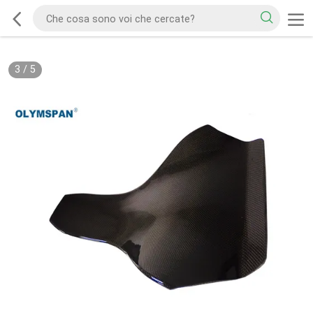
3
/
5