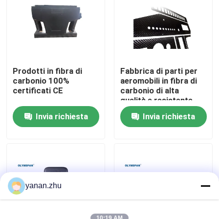
Su di noi
Visita alla fabbrica
Prodotti in fibra di
Fabbrica di parti per
carbonio 100%
aeromobili in fibra di
Controllo della qualità
certificati CE
carbonio di alta
qualità e resistente
Invia richiesta
Invia richiesta
Contattaci
Notizie
Casi
yanan.zhu
Autoclave di AAC
10:19 AM