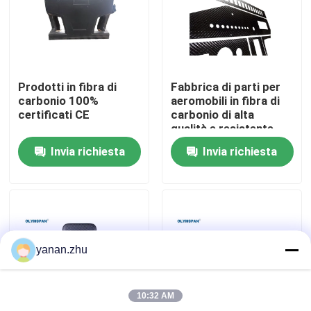
Su di noi
Visita alla fabbrica
Prodotti in fibra di
Fabbrica di parti per
carbonio 100%
aeromobili in fibra di
certificati CE
carbonio di alta
Controllo della qualità
qualità e resistente
Invia richiesta
Invia richiesta
Contattaci
Notizie
yanan.zhu
Casi
10:32 AM
Autoclave di AAC