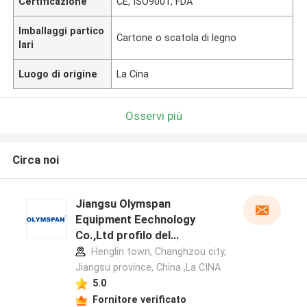
Certificazione
CE, ISO9001, FDA
Imballaggi partico
Cartone o scatola di legno
lari
Luogo di origine
La Cina
Osservi più
Circa noi
Jiangsu Olymspan
Equipment Eechnology
Co.,Ltd profilo del
produttore
Henglin town, Changhzou city,
Jiangsu province, China ,La CINA
5.0
Fornitore verificato