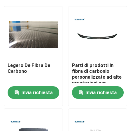
Legero De Fibra De
Parti di prodotti in
Carbono
fibra di carbonio
personalizzate ad alte
prestazioni per
l'industria medica e
Casa.
Invia richiesta
Invia richiesta
automobilistica
Prodotti
Video