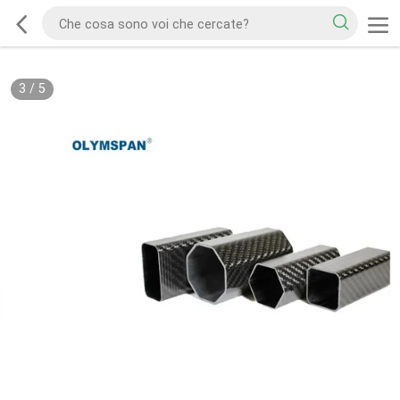
3
/
5