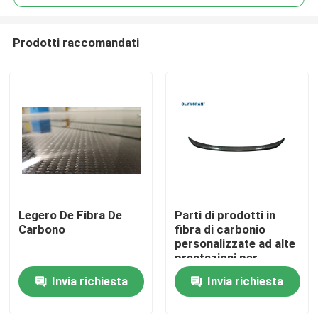
Prodotti raccomandati
Legero De Fibra De
Parti di prodotti in
Casa.
Carbono
fibra di carbonio
personalizzate ad alte
prestazioni per
Prodotti
l'industria medica e
Invia richiesta
Invia richiesta
automobilistica
Video