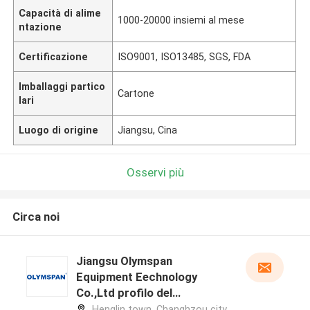
Capacità di alime
1000-20000 insiemi al mese
ntazione
Certificazione
ISO9001, ISO13485, SGS, FDA
Imballaggi partico
Cartone
lari
Luogo di origine
Jiangsu, Cina
Osservi più
Circa noi
Jiangsu Olymspan
Equipment Eechnology
Co.,Ltd profilo del
produttore
Henglin town, Changhzou city,