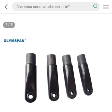
2
/
5