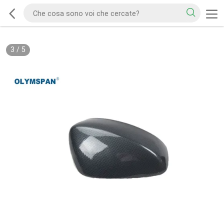
3
/
5