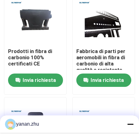
Su di noi
Visita alla fabbrica
Prodotti in fibra di
Fabbrica di parti per
Controllo della qualità
carbonio 100%
aeromobili in fibra di
certificati CE
carbonio di alta
qualità e resistente
Contattaci
Invia richiesta
Invia richiesta
Notizie
Casi
yanan.zhu
Autoclave di AAC