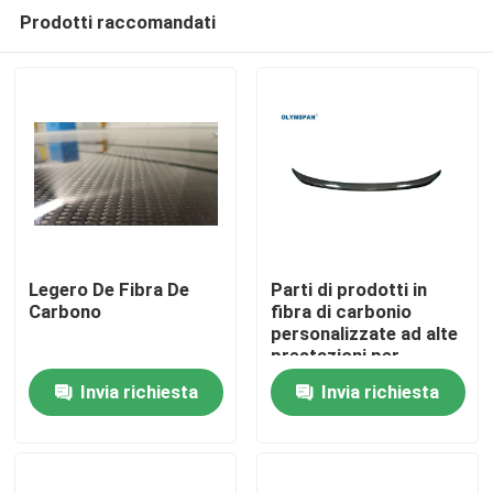
Prodotti raccomandati
Legero De Fibra De
Parti di prodotti in
Carbono
fibra di carbonio
personalizzate ad alte
Casa.
prestazioni per
l'industria medica e
Invia richiesta
Invia richiesta
automobilistica
Prodotti
Video