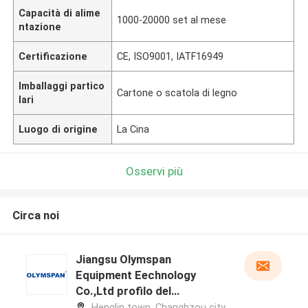
Capacità di alime
1000-20000 set al mese
ntazione
Certificazione
CE, ISO9001, IATF16949
Imballaggi partico
Cartone o scatola di legno
lari
Luogo di origine
La Cina
Osservi più
Circa noi
Jiangsu Olymspan
Equipment Eechnology
Co.,Ltd profilo del
produttore
Henglin town, Changhzou city,