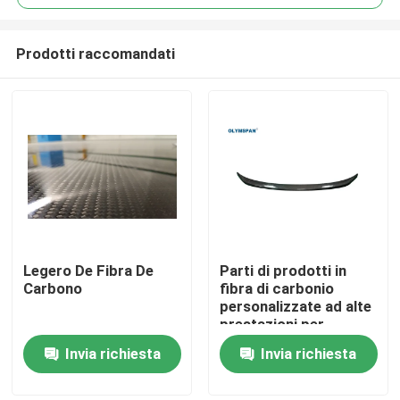
Prodotti raccomandati
Legero De Fibra De
Parti di prodotti in
Casa.
Carbono
fibra di carbonio
personalizzate ad alte
prestazioni per
Prodotti
l'industria medica e
Invia richiesta
Invia richiesta
automobilistica
Video