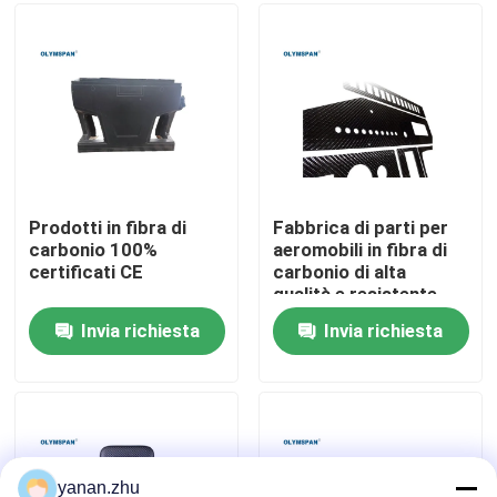
Su di noi
Visita alla fabbrica
Controllo della qualità
Prodotti in fibra di
Fabbrica di parti per
carbonio 100%
aeromobili in fibra di
certificati CE
carbonio di alta
Contattaci
qualità e resistente
Invia richiesta
Invia richiesta
Notizie
Casi
Autoclave di AAC
yanan.zhu