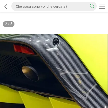
2
/
5